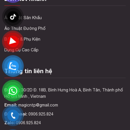
Ảo Thuật Sân Khấu
Ảo Thuật Đường Phố
Bài Tây & Phụ Kiện
Dụng Cụ Cao Cấp
Thông tin liên hệ
Địa chỉ:
30/2D Đ. 18B, Bình Hưng Hoà A, Bình Tân, Thành phố
Hồ Chí Minh , Vietnam
Email:
magicntp@gmail.com
Điện thoại:
0906.925.824
Zalo:
0906.925.824