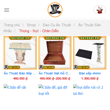
Chuyển
đến
nội
dung
Trang chủ
Shop
Đạo Cụ Ảo Thuật
Ảo Thuật Sân
Khấu
Thùng - Sọt - Chân Diễn
Ảo Thuật Bàn Xếp – Đạo Cụ Ảo Thuật Biến Hóa Sân Khấu Gấp Gọn Cao Cấp
Ảo Thuật Vali Gỗ Cao Cấp – Đạo Cụ Biểu Diễn Chuyên Nghiệp, Biến Hóa Ấn Tượng Trên Sân Khấu
Bàn xếp nhôm
460.000
₫
450.000
₫
–
250.000
₫
1.300.000
₫
Khoảng
Sản
giá:
phẩm
từ
này
250.000 ₫
có
đến
nhiều
450.000 ₫
biến