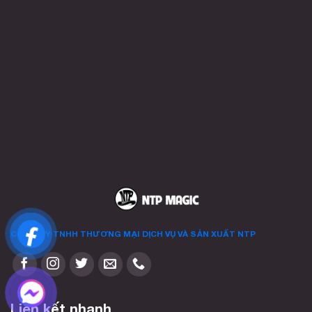
tùy
chọn
có
thể
được
chọn
trên
trang
sản
phẩm
CÔNG TY TNHH THƯƠNG MẠI DỊCH VỤ VÀ SẢN XUẤT
NTP
Liên kết nhanh