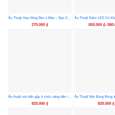
chọn
chọn
có
có
thể
thể
Ảo Thuật Hoa Hồng Đèn 3 Màu – Đạo Cụ Biểu Diễn Phát Sáng Siêu Đẹp
được
được
270.000
₫
850.000
₫
380
–
Khoả
chọn
chọn
Sản
giá:
trên
trên
phẩ
từ
trang
trang
này
380.0
sản
sản
có
đến
phẩm
phẩ
nhiều
850.0
biến
thể.
Các
tùy
chọn
có
thể
Ảo thuật nón bắn gậy 4 chức năng bắn lửa, bắn gậy, thu khăn, hóa chim
được
820.000
₫
820.000
₫
chọn
trên