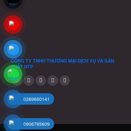
tùy
chọn
có
thể
được
chọn
trên
trang
sản
CÔNG TY TNHH THƯƠNG MẠI DỊCH VỤ VÀ SẢN
XUẤT
NTP
phẩ
0389660141
0906765609