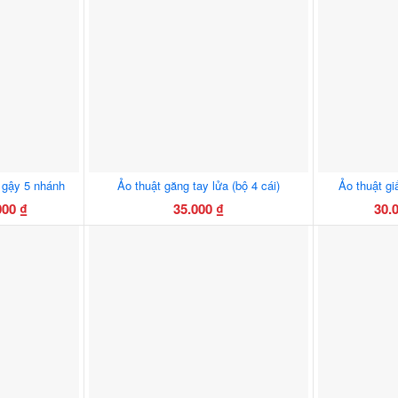
30.000 ₫
có
đến
nhiều
125.000 ₫
biến
thể.
Các
tùy
chọn
có
thể
 gậy 5 nhánh
Ảo thuật găng tay lửa (bộ 4 cái)
Ảo thuật gi
được
000
₫
35.000
₫
30.
ng
chọn
trên
m
trang
0 ₫
sản
phẩm
00 ₫