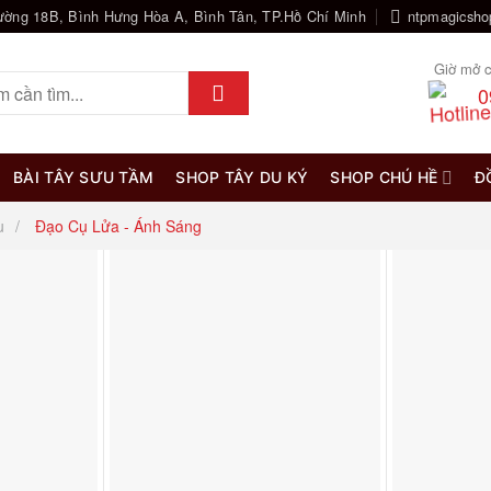
ường 18B, Bình Hưng Hòa A, Bình Tân, TP.Hồ Chí Minh
ntpmagicsh
Giờ mở c
0
BÀI TÂY SƯU TẦM
SHOP TÂY DU KÝ
SHOP CHÚ HỀ
Đ
u
Đạo Cụ Lửa - Ánh Sáng