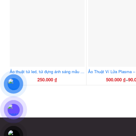
trang
sản
phẩ
Ảo thuật túi led, túi đựng ánh sáng mẫu mới 2 pin ánh sáng rõ hơn, led sáng hơn
250.000
₫
500.000
₫
90.
–
Khoả
Sản
giá:
phẩ
từ
này
90.00
có
đến
nhiều
500.0
biến
thể.
Các