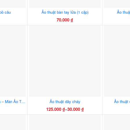
bồ câu
Ảo thuật bàn tay lửa (1 cặp)
Ảo thuậ
70.000
₫
Ảo Thuật Cúp Lửa Ra Chim – Màn Ảo Thuật Thần Kỳ Cho Sân Khấu
Ảo thuật dây cháy
Ảo thuật 
125.000
₫
30.000
₫
–
Khoảng
Sản
giá:
phẩm
từ
này