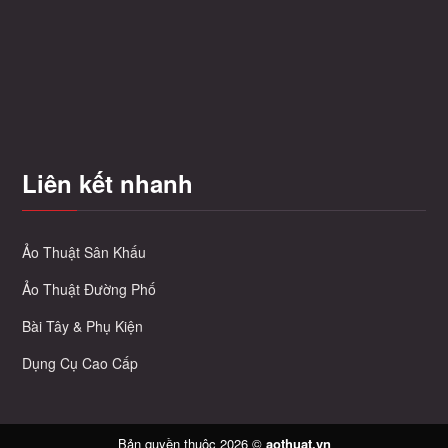
tùy
chọn
có
thể
được
chọn
trên
Liên kết nhanh
trang
sản
m
phẩm
Ảo Thuật Sân Khấu
Ảo Thuật Đường Phố
Bài Tây & Phụ Kiện
Dụng Cụ Cao Cấp
Bản quyền thuộc 2026 ©
aothuat.vn