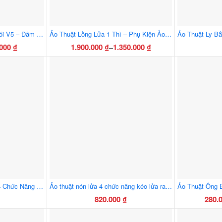
Ảo Thuật Kiếm LED Có Khói V5 – Đâm Xuyên Bong Bóng, Đạo Cụ Ảo Thuật Sân Khấu Cao Cấp
Ảo Thuật Lồng Lửa 1 Thì – Phụ Kiện Ảo Thuật Sân Khấu Thần Kỳ
.000
₫
1.900.000
₫
1.350.000
₫
–
ng
Khoảng
Sản
giá:
m
phẩm
từ
này
00 ₫
1.350.000 ₫
có
đến
m
nhiều
00 ₫
1.900.000 ₫
biến
thể.
Các
tùy
chọn
có
thể
Ảo Thuật Nón Bong Bóng 4 Chức Năng – Bắn Lửa, Bong Bóng, Thu Khăn, Ra Chim
Ảo thuật nón lửa 4 chức năng kéo lửa ra gậy, thu khăn, bắn tuyết, hóa chim
được
820.000
₫
280.
chọn
trên