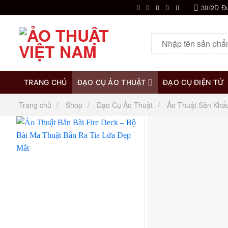
Chuyển
30/2D Đ
đến
nội
Tìm
dung
kiếm:
TRANG CHỦ
ĐẠO CỤ ẢO THUẬT
ĐẠO CỤ ĐIỆN TỬ
Trang chủ
Shop
Đạo Cụ Ảo Thuật
Ảo Thuật Sân Khấ