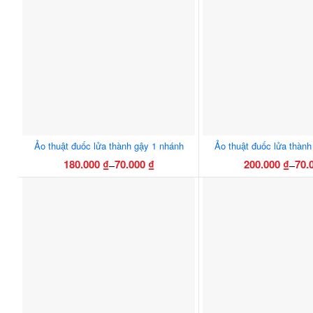
Ảo thuật đuốc lửa thành gậy 1 nhánh
Ảo thuật đuốc lửa thành
180.000
₫
70.000
₫
200.000
₫
70.
–
–
Khoảng
Khoả
Sản
Sản
giá:
giá:
phẩm
phẩ
từ
từ
này
này
70.000 ₫
70.00
có
có
đến
đến
nhiều
nhiều
180.000 ₫
200.0
biến
biến
thể.
thể.
Các
Các
tùy
tùy