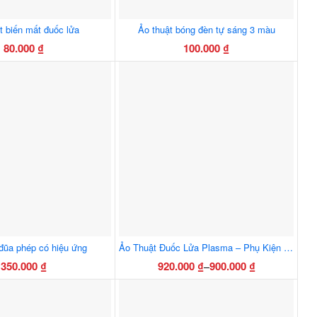
t biến mất đuốc lửa
Ảo thuật bóng đèn tự sáng 3 màu
80.000
₫
100.000
₫
đũa phép có hiệu ứng
Ảo Thuật Đuốc Lửa Plasma – Phụ Kiện Ảo Thuật Sân Khấu Ấn Tượng
350.000
₫
920.000
₫
900.000
₫
–
Khoảng
Sản
giá:
phẩm
từ
này