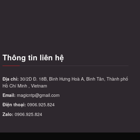
tùy
chọn
có
thể
được
chọn
trên
Thông tin liên hệ
trang
sản
phẩm
Địa chỉ:
30/2D Đ. 18B, Bình Hưng Hoà A, Bình Tân, Thành phố
Hồ Chí Minh , Vietnam
Email:
magicntp@gmail.com
Điện thoại:
0906.925.824
Zalo:
0906.925.824