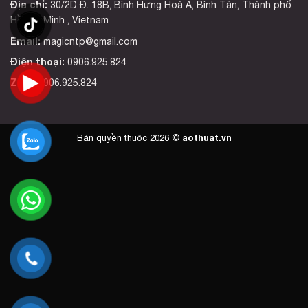
Địa chỉ:
30/2D Đ. 18B, Bình Hưng Hoà A, Bình Tân, Thành phố
Hồ Chí Minh , Vietnam
Email:
magicntp@gmail.com
Điện thoại:
0906.925.824
Zalo:
0906.925.824
aothuat.vn
Bản quyền thuộc 2026 ©