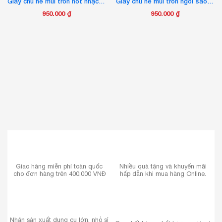
Giày chú hề mũi tròn nốt nhạc vui
Giày chú hề mũi tròn ngôi sao hồng trắng đen
thể.
chọn
được
Các
trên
950.000
₫
950.000
₫
chọn
tùy
trang
trên
chọn
sản
trang
có
phẩm
sản
thể
phẩm
được
chọn
trên
trang
sản
phẩm
Giao hàng miễn phí toàn quốc
Nhiều quà tặng và khuyến mãi
cho đơn hàng trên 400.000 VNĐ
hấp dẫn khi mua hàng Online.
Nhận sản xuất dụng cụ lớn, nhỏ sỉ