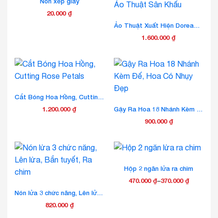
Nón xếp giấy
phẩm
phẩm
đến
nhiều
20.000
₫
450.000 ₫
biến
Ảo Thuật Xuất Hiện Doreamon 1m2 – Đạo Cụ Ảo Thuật Sân Khấu
thể.
Các
1.600.000
₫
tùy
chọn
có
thể
được
Cắt Bóng Hoa Hồng, Cutting Rose Petals
chọn
trên
1.200.000
₫
Gậy Ra Hoa 18 Nhánh Kèm Đế, Hoa Có Nhụy Đẹp
trang
900.000
₫
sản
phẩm
Hộp 2 ngăn lửa ra chim
470.000
₫
–
370.000
₫
Khoảng
Sản
Nón lửa 3 chức năng, Lên lửa, Bắn tuyết, Ra chim
giá:
phẩm
820.000
₫
từ
này