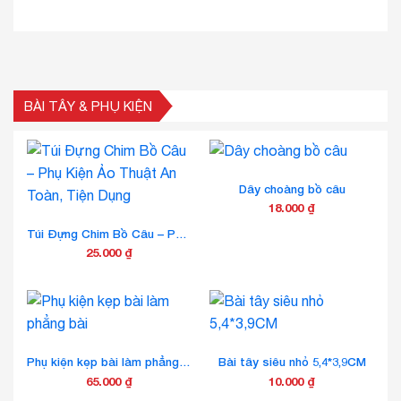
370.000 ₫
có
đến
nhiều
470.000 ₫
biến
thể.
Các
tùy
BÀI TÂY & PHỤ KIỆN
chọn
có
thể
được
Dây choàng bồ câu
chọn
18.000
₫
trên
trang
Túi Đựng Chim Bồ Câu – Phụ Kiện Ảo Thuật An Toàn, Tiện Dụng
sản
25.000
₫
phẩm
Phụ kiện kẹp bài làm phẳng bài
Bài tây siêu nhỏ 5,4*3,9CM
65.000
₫
10.000
₫