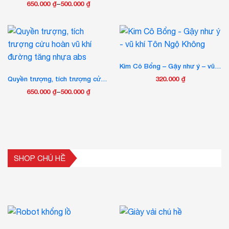
Các
650.000
₫
–
500.000
₫
Khoảng
tùy
Sản
giá:
chọn
phẩm
từ
có
này
500.000 ₫
thể
có
được
đến
nhiều
Kim Cô Bổng – Gậy như ý – vũ khí Tôn Ngộ Không
chọn
650.000 ₫
biến
trên
Quyền trượng, tích trượng cửu hoàn vũ khí đường tăng nhựa abs
320.000
₫
thể.
trang
Các
650.000
₫
–
500.000
₫
Khoảng
sản
tùy
Sản
giá:
phẩm
chọn
phẩm
từ
có
này
500.000 ₫
thể
có
được
đến
nhiều
chọn
650.000 ₫
biến
SHOP CHÚ HỀ
trên
thể.
trang
Các
sản
tùy
phẩm
chọn
có
thể