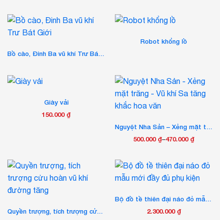
chọn
chọn
sản
có
có
phẩm
thể
thể
được
được
Robot khổng lồ
chọn
chọn
trên
trên
Bồ cào, Đinh Ba vũ khí Trư Bát Giới
trang
trang
sản
sản
phẩm
phẩm
Giày vải
150.000
₫
Nguyệt Nha Sản – Xẻng mặt trăng – Vũ khí Sa tăng khắc hoa văn
500.000
₫
–
470.000
₫
Khoảng
Sản
giá:
phẩm
từ
này
470.000 ₫
có
đến
nhiều
Bộ đồ tề thiên đại náo đỏ mẫu mới đầy đủ phụ kiện
500.000 ₫
biến
Quyền trượng, tích trượng cửu hoàn vũ khí đường tăng
2.300.000
₫
thể.