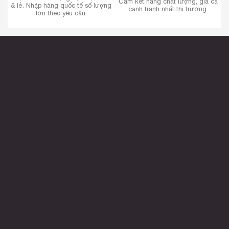
Cam kết hàng chất lượng, giá cả
& lẻ. Nhập hàng quốc tế số lượng
cạnh tranh nhất thị trường.
lớn theo yêu cầu.