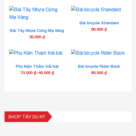
Bài bicycle Standard
80.000
₫
Bài Tây Nhựa Cứng Mạ Vàng
Sản
30.000
₫
phẩm
này
có
nhiều
Phụ Kiện Thảm trải bài
Bài bicycle Rider Back
biến
70.000
₫
–
40.000
₫
80.000
₫
thể.
Khoảng
Sản
Sản
Các
giá:
phẩm
phẩm
tùy
từ
này
này
chọn
40.000 ₫
có
có
có
đến
nhiều
nhiều
thể
70.000 ₫
biến
biến
được
SHOP TÂY DU KÝ
thể.
thể.
chọn
Các
Các
trên
tùy
tùy
trang