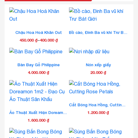
sản
có
phẩm
thể
được
chọn
trên
Chậu Hoa Hoá Khăn Out
Bồ cào, Đinh Ba vũ khí Trư Bát Giới
trang
450.000
₫
–
400.000
₫
Khoảng
sản
Sản
giá:
phẩm
phẩm
từ
này
400.000 ₫
Bàn Bay Gỗ Philippine
Nón xếp giấy
có
đến
nhiều
4.000.000
₫
20.000
₫
450.000 ₫
biến
thể.
Các
tùy
chọn
Cắt Bóng Hoa Hồng, Cutting Rose Petals
có
Ảo Thuật Xuất Hiện Doreamon 1m2 – Đạo Cụ Ảo Thuật Sân Khấu
1.200.000
₫
thể
1.600.000
₫
được
chọn
trên