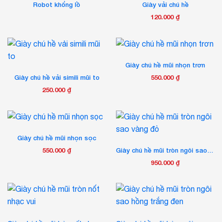
được
Robot khổng lồ
Giày vải chú hề
chọn
120.000
₫
trên
Sản
trang
phẩm
sản
này
phẩm
có
Giày chú hề mũi nhọn trơn
nhiều
Giày chú hề vải simili mũi to
550.000
₫
biến
Sản
250.000
₫
thể.
phẩm
Sản
Các
này
phẩm
tùy
có
này
chọn
nhiều
có
có
Giày chú hề mũi nhọn sọc
biến
nhiều
thể
550.000
₫
Giày chú hề mũi tròn ngôi sao vàng đỏ
thể.
biến
được
Sản
Các
950.000
₫
thể.
chọn
phẩm
tùy
Các
trên
này
chọn
tùy
trang
có
có
chọn
sản
nhiều
thể
có
phẩm
biến
được
thể