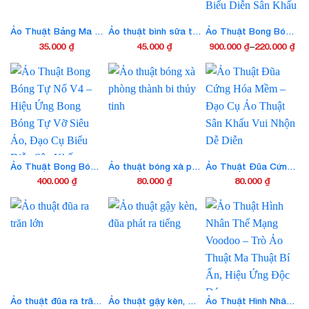
thể.
Các
Ảo Thuật Bảng Ma Thuật, Bảng Xoay Tiên Tri
Ảo thuật bình sữa tự cạn
Ảo Thuật Bong Bóng Tự Nổ – Hiệu Ứng Bong Bóng Tự Vỡ Siêu Ảo, Đạo Cụ Biểu Diễn Sân Khấu
tùy
35.000
₫
45.000
₫
900.000
₫
–
220.000
₫
Khoảng
chọn
Sản
Sản
giá:
có
phẩm
phẩm
từ
thể
này
này
được
220.000 ₫
có
có
chọn
đến
nhiều
nhiều
trên
900.000 ₫
biến
biến
trang
thể.
thể.
sản
Các
Các
Ảo Thuật Bong Bóng Tự Nổ V4 – Hiệu Ứng Bong Bóng Tự Vỡ Siêu Ảo, Đạo Cụ Biểu Diễn Sân Khấu
Ảo thuật bóng xà phòng thành bi thủy tinh
Ảo Thuật Đũa Cứng Hóa Mềm – Đạo Cụ Ảo Thuật Sân Khấu Vui Nhộn Dễ Diễn
phẩm
tùy
tùy
400.000
₫
80.000
₫
80.000
₫
chọn
chọn
có
có
thể
thể
được
được
chọn
chọn
trên
trên
trang
trang
sản
sản
Ảo thuật đũa ra trăn lớn
Ảo thuật gậy kèn, đũa phát ra tiếng
Ảo Thuật Hình Nhân Thế Mạng Voodoo – Trò Ảo Thuật Ma Thuật Bí Ẩn, Hiệu Ứng Độc Đáo
phẩm
phẩm