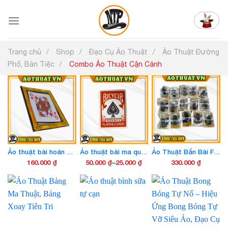
Chuyển
đến
nội
dung
Trang chủ
Shop
Đạo Cụ Ảo Thuật
Ảo Thuật Đường
Phố, Bàn Tiệc
Combo Ảo Thuật Cận Cảnh
Ảo thuật bài hoán đổi Q thành A
Ảo thuật bài ma quỷ, bài tàng hình
Ảo Thuật Bắn Bài Fire Deck – Bộ Bài Ma Thuật Bắn Ra Tia Lửa Đẹp Mắt
160.000
₫
50.000
₫
–
25.000
₫
330.000
₫
Khoảng
Sản
giá:
phẩm
từ
này
25.000 ₫
có
đến
nhiều
50.000 ₫
biến