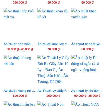
320.000
₫
55.000
₫
80.000
₫
Ảo thuật hộp biến mất xu
Ảo thuật khăn lấy đồ lót
Ảo thuật khăn xuyên gậy
80.000
₫
–
20.000
₫
70.000
₫
50.000
₫
Khoảng
Sản
giá:
phẩm
từ
này
20.000 ₫
có
đến
nhiều
80.000 ₫
biến
thể.
Các
Ảo thuật khung rơi đầu
Ảo Thuật Ly Giấy Rút Ra Giấy Lốc 10 Ly – Đạo Cụ Ảo Thuật Sân Khấu Ấn Tượng, Dễ Diễn
Ảo thuật ly lắc đứng xí ngầu (4 xí ngầu vuông lớn)
tùy
120.000
₫
200.000
₫
90.000
₫
–
35.000
₫
Khoảng
chọn
Sản
giá:
có
phẩm