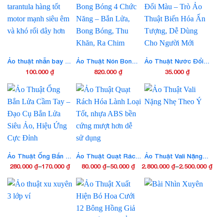
từ
thể
này
được
35.000 ₫
có
chọn
đến
nhiều
trên
90.000 ₫
biến
trang
thể.
sản
Các
Ảo thuật nhẫn bay tarantula hàng tốt motor mạnh siêu êm và khó rối dây hơn
Ảo Thuật Nón Bong Bóng 4 Chức Năng – Bắn Lửa, Bong Bóng, Thu Khăn, Ra Chim
Ảo Thuật Nước Đổi Màu – Trò Ảo Thuật Biến Hóa Ấn Tượng, Dễ Dùng Cho Người Mới
phẩm
tùy
100.000
₫
820.000
₫
35.000
₫
chọn
có
thể
được
chọn
trên
trang
sản
Ảo Thuật Ống Bắn Lửa Cầm Tay – Đạo Cụ Bắn Lửa Siêu Ảo, Hiệu Ứng Cực Đỉnh
Ảo Thuật Quạt Rách Hóa Lành Loại Tốt, nhựa ABS bền cứng mượt hơn dễ sử dụng
Ảo Thuật Vali Nặng Nhẹ Theo Ý
phẩm
280.000
₫
–
170.000
₫
80.000
₫
–
50.000
₫
2.800.000
₫
–
2.500.000
₫
Khoảng
Khoảng
Khoảng
Sản
Sản
Sản
giá:
giá:
giá:
phẩm
phẩm
phẩm
từ
từ
từ
này
này
này
170.000 ₫
50.000 ₫
2.500.000 ₫
có
có
có
đến
đến
đến