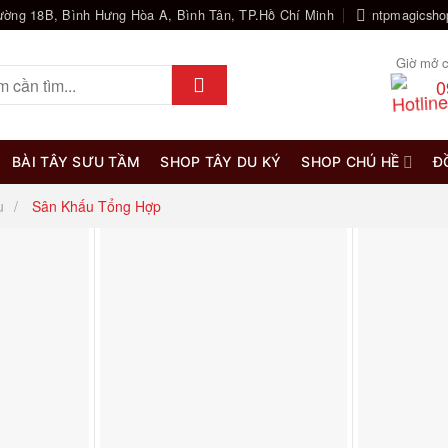
ường 18B, Bình Hưng Hòa A, Bình Tân, TP.Hồ Chí Minh
ntpmagicsh
Giờ mở c
0
BÀI TÂY SƯU TẦM
SHOP TÂY DU KÝ
SHOP CHÚ HỀ
Đ
u
Sân Khấu Tổng Hợp