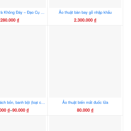
Ảo Thuật Ấm Trà Không Đáy – Đạo Cụ Ảo Thuật Sân Khấu, Biểu Diễn Đổ Nước Vô Tận
Ảo thuật bàn bay gỗ nhập khẩu
280.000
₫
2.300.000
₫
Ảo thuật banh tách bốn, banh bội (loại cao su nặng chắc tay)
Ảo thuật biến mất đuốc lửa
.000
₫
90.000
₫
80.000
₫
–
Khoảng
Sản
giá:
phẩm
từ
này