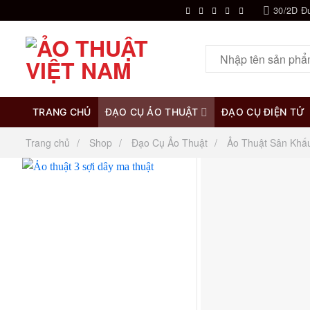
Chuyển
30/2D Đ
đến
nội
Tìm
dung
kiếm:
TRANG CHỦ
ĐẠO CỤ ẢO THUẬT
ĐẠO CỤ ĐIỆN TỬ
Trang chủ
Shop
Đạo Cụ Ảo Thuật
Ảo Thuật Sân Khấ