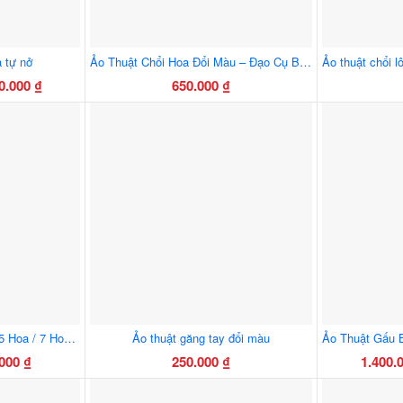
 tự nở
Ảo Thuật Chổi Hoa Đổi Màu – Đạo Cụ Biểu Diễn Sân Khấu Ấn Tượng Cho Ảo Thuật Gia
0.000
₫
650.000
₫
ng
m
.000 ₫
.000 ₫
Ảo Thuật Đũa Ra Hoa Lớn 5 Hoa / 7 Hoa – Phụ Kiện Biểu Diễn Sân Khấu Ảo Thuật Chuyên Nghiệp
Ảo thuật găng tay đổi màu
.000
₫
250.000
₫
1.400.
ng