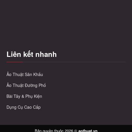
tùy
chọn
có
thể
được
chọn
trên
Liên kết nhanh
trang
sản
m
phẩm
Ảo Thuật Sân Khấu
Ảo Thuật Đường Phố
Bài Tây & Phụ Kiện
Dụng Cụ Cao Cấp
Bản quyền thuộc 2026 ©
aothuat.vn