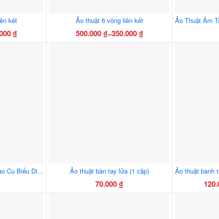
ên kết
Ảo thuật 6 vòng liên kết
.000
₫
500.000
₫
350.000
₫
–
ng
Khoảng
Sản
giá:
m
phẩm
từ
này
00 ₫
350.000 ₫
có
đến
nhiều
00 ₫
500.000 ₫
biến
thể.
Các
tùy
chọn
có
thể
Ảo Thuật Bàn Bay Tốt – Đạo Cụ Biểu Diễn Sân Khấu Cao Cấp, Hiệu Ứng Bay Huyền Bí,
Ảo thuật bàn tay lửa (1 cặp)
được
70.000
₫
120
chọn
trên
trang