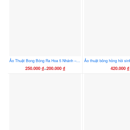
sản
sản
phẩm
phẩ
Ảo Thuật Bong Bóng Ra Hoa 5 Nhánh – 7 Nhánh – Đạo Cụ Biểu Diễn Sân Khấu Ấn Tượng Cho Ảo Thuật Gia
250.000
₫
200.000
₫
420.000
₫
–
Khoảng
Sản
giá:
phẩm
từ
này
200.000 ₫
có
đến
nhiều
250.000 ₫
biến
thể.
Các
tùy