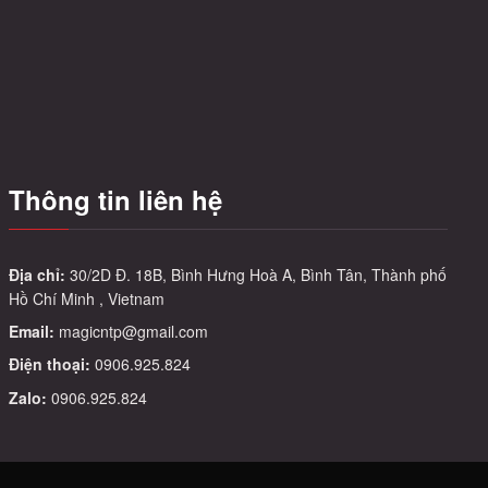
tùy
chọn
có
thể
được
chọn
trên
Thông tin liên hệ
trang
sản
phẩm
Địa chỉ:
30/2D Đ. 18B, Bình Hưng Hoà A, Bình Tân, Thành phố
Hồ Chí Minh , Vietnam
Email:
magicntp@gmail.com
Điện thoại:
0906.925.824
Zalo:
0906.925.824