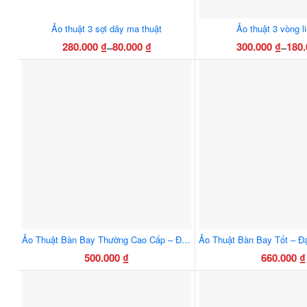
Ảo thuật 3 sợi dây ma thuật
Ảo thuật 3 vòng li
280.000
₫
80.000
₫
300.000
₫
180
–
–
Khoảng
Khoả
Sản
Sản
giá:
giá:
phẩm
phẩ
từ
từ
này
này
80.000 ₫
180.0
có
có
đến
đến
nhiều
nhiều
280.000 ₫
300.0
biến
biến
thể.
thể.
Các
Các
tùy
tùy
chọn
chọn
có
có
thể
thể
Ảo Thuật Bàn Bay Thường Cao Cấp – Đạo Cụ Biểu Diễn Sân Khấu, Hiệu Ứng Bay Huyền Bí
được
được
500.000
₫
660.000
₫
chọn
chọn
trên
trên
trang
trang