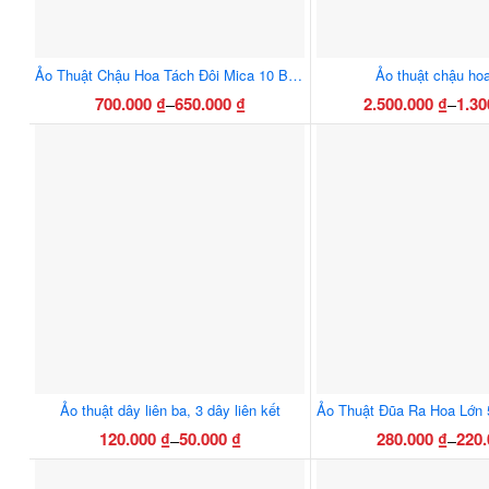
chọn
có
thể
Ảo Thuật Chậu Hoa Tách Đôi Mica 10 Bông / 14 Bông – Đạo Cụ Biểu Diễn Sân Khấu Chuyên Nghiệp
Ảo thuật chậu hoa
được
700.000
₫
650.000
₫
2.500.000
₫
1.30
–
–
Khoảng
Khoả
chọn
Sản
Sản
giá:
giá:
trên
phẩm
phẩ
từ
từ
trang
này
này
650.000 ₫
1.300
sản
có
có
đến
đến
phẩm
nhiều
nhiều
700.000 ₫
2.500
biến
biến
thể.
thể.
Các
Các
tùy
tùy
chọn
chọn
có
có
thể
thể
Ảo thuật dây liên ba, 3 dây liên kết
được
được
120.000
₫
50.000
₫
280.000
₫
220
–
–
Khoảng
Khoả
chọn
chọn
Sản
Sản
giá:
giá:
trên
trên