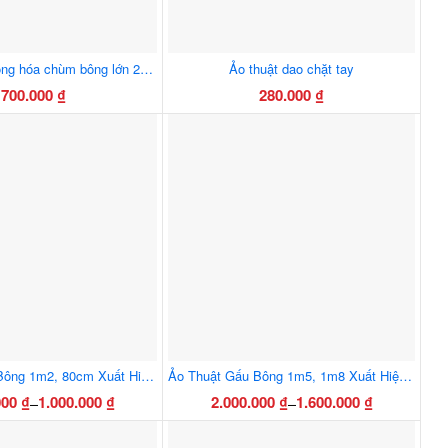
chọn
có
thể
Ảo thuật chổi lông hóa chùm bông lớn 21 nhánh, có nhuỵ đẹp
Ảo thuật dao chặt tay
được
700.000
₫
280.000
₫
chọn
trên
trang
sản
phẩm
Ảo Thuật Gấu Bông 1m2, 80cm Xuất Hiện Thùng Giấy – Đạo Cụ Ảo Thuật Sân Khấu
Ảo Thuật Gấu Bông 1m5, 1m8 Xuất Hiện Từ Thùng Giấy – Đạo Cụ Ảo Thuật Sân Khấu
000
₫
1.000.000
₫
2.000.000
₫
1.600.000
₫
–
–
Khoảng
Khoảng
Sản
Sản
giá:
giá: