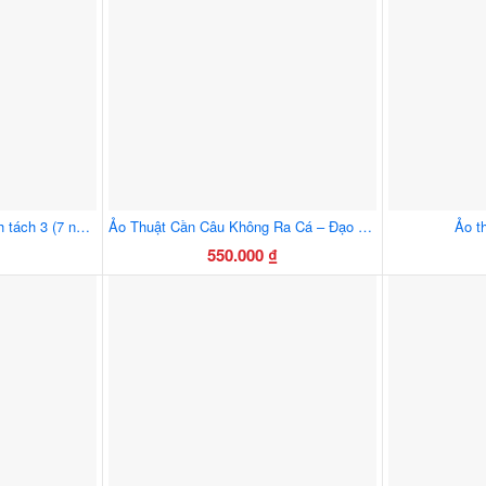
sản
m
phẩm
Ảo thuật bông hồng hồi sinh tách 3 (7 nhánh)
Ảo Thuật Cần Câu Không Ra Cá – Đạo Cụ Biểu Diễn Hài Hước, Vui Nhộn, Dễ Dùng
Ảo t
550.000
₫