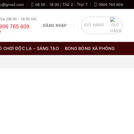
op@gmail.com
08:00 - 18:00 | Thứ 2 - Thứ 7
0906 765 609
ửa (08:00 - 18:00 tối)
906 765 609
GIỎ HÀNG
ĐĂNG NHẬP
Ồ CHƠI ĐỘC LẠ – SÁNG TẠO
BONG BÓNG XÀ PHÒNG