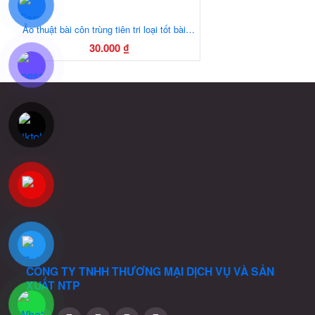
Ảo thuật bài côn trùng tiên tri loại tốt bài size lớn giấy xịn kèm 1 cung xoay
30.000
₫
CÔNG TY TNHH THƯƠNG MẠI DỊCH VỤ VÀ SẢN
XUẤT
NTP