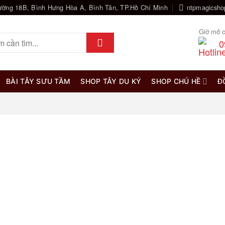
ường 18B, Bình Hưng Hòa A, Bình Tân, TP.Hồ Chí Minh
ntpmagicsh
Giờ mở c
0
BÀI TÂY SƯU TẦM
SHOP TÂY DU KÝ
SHOP CHÚ HỀ
Đ