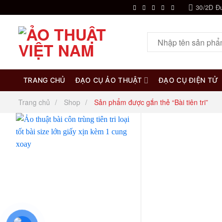
Chuyển
30/2D Đ
đến
nội
Tìm
dung
kiếm:
TRANG CHỦ
ĐẠO CỤ ẢO THUẬT
ĐẠO CỤ ĐIỆN TỬ
Trang chủ
Shop
Sản phẩm được gắn thẻ “Bài tiên tri”