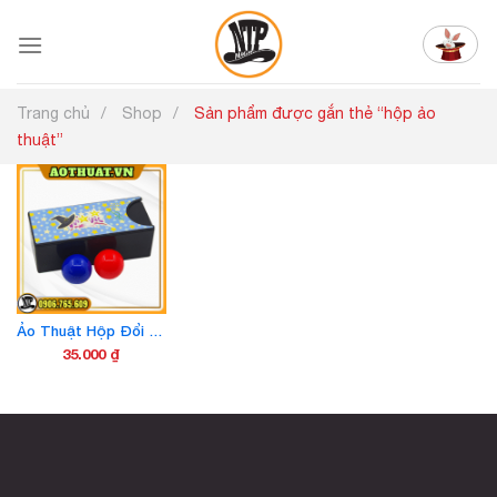
Chuyển
đến
nội
dung
Trang chủ
Shop
Sản phẩm được gắn thẻ “hộp ảo
thuật”
Ảo Thuật Hộp Đổi Màu Banh Mẫu Mới Khóa Gài Dày Hơn Không Gãy Có Video Hướng Dẫn
35.000
₫