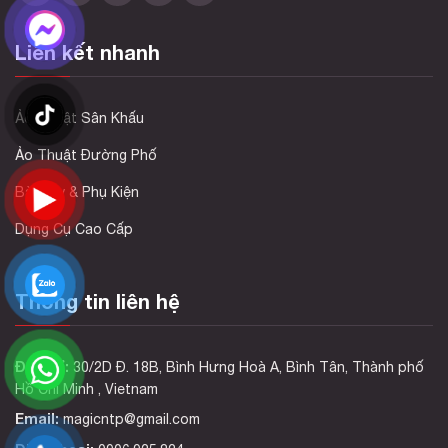
Liên kết nhanh
Ảo Thuật Sân Khấu
Ảo Thuật Đường Phố
Bài Tây & Phụ Kiện
Dụng Cụ Cao Cấp
Thông tin liên hệ
Địa chỉ:
30/2D Đ. 18B, Bình Hưng Hoà A, Bình Tân, Thành phố
Hồ Chí Minh , Vietnam
Email:
magicntp@gmail.com