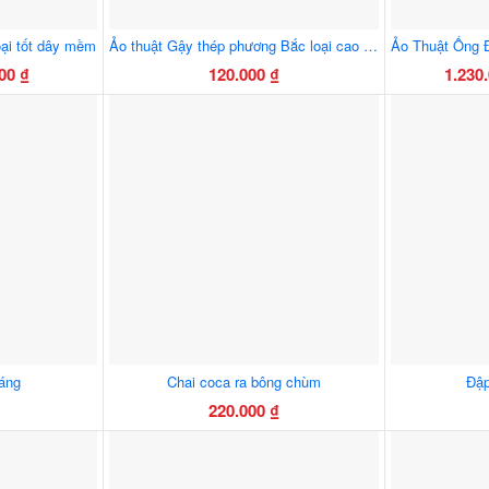
loại tốt dây mềm
Ảo thuật Gậy thép phương Bắc loại cao cấp thép dày siêu mạnh màu Bạc 1m1
000
₫
120.000
₫
1.230
ng
m
0 ₫
0 ₫
sáng
Chai coca ra bông chùm
Đập
220.000
₫
m