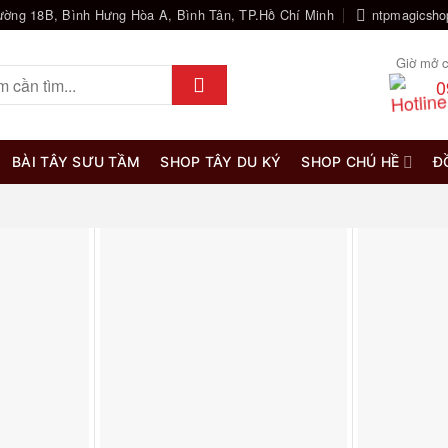
ường 18B, Bình Hưng Hòa A, Bình Tân, TP.Hồ Chí Minh
ntpmagicsh
Giờ mở c
0
BÀI TÂY SƯU TẦM
SHOP TÂY DU KÝ
SHOP CHÚ HỀ
Đ