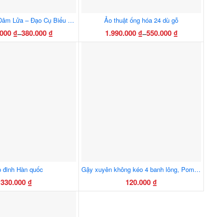
Ảo Thuật Ống Đâm Lửa – Đạo Cụ Biểu Diễn Sân Khấu, Hiệu Ứng Cháy Bùng Ấn Tượng
Ảo thuật ống hóa 24 dù gỗ
.000
₫
380.000
₫
1.990.000
₫
550.000
₫
–
–
Khoảng
Khoảng
Sản
Sản
giá:
giá:
phẩm
phẩm
từ
từ
này
này
380.000 ₫
550.000 ₫
có
có
đến
đến
nhiều
nhiều
1.230.000 ₫
1.990.000 ₫
biến
biến
thể.
thể.
Các
Các
tùy
tùy
chọn
chọn
có
có
thể
thể
 đinh Hàn quốc
Gậy xuyên không kéo 4 banh lông, Pom Pom
được
được
330.000
₫
120.000
₫
chọn
chọn
trên
trên
trang
trang