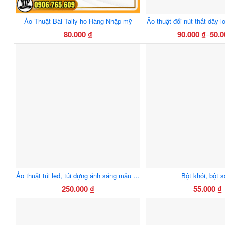
Ảo Thuật Bài Tally-ho Hàng Nhập mỹ
Ảo thuật đổi nút thắt dây 
80.000
₫
90.000
₫
50.
–
Khoả
Sản
Sản
giá:
phẩm
phẩ
từ
này
này
50.00
có
có
đến
nhiều
nhiều
90.00
biến
biến
thể.
thể.
Các
Các
tùy
tùy
chọn
chọn
có
có
thể
thể
Ảo thuật túi led, túi đựng ánh sáng mẫu mới 2 pin ánh sáng rõ hơn, led sáng hơn
Bột khói, bột 
được
được
250.000
₫
55.000
₫
chọn
chọn
Sản
trên
trên
phẩ
trang
trang
này