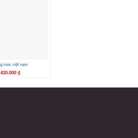
sản
sản
phẩm
phẩm
g inox việt nam
420.000
₫