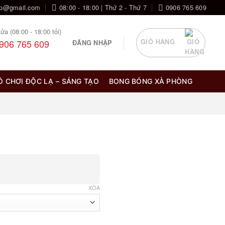
op@gmail.com
08:00 - 18:00 | Thứ 2 - Thứ 7
0906 765 609
ửa (08:00 - 18:00 tối)
906 765 609
GIỎ HÀNG
ĐĂNG NHẬP
Ồ CHƠI ĐỘC LẠ – SÁNG TẠO
BONG BÓNG XÀ PHÒNG
ng
XÓA
00 ₫