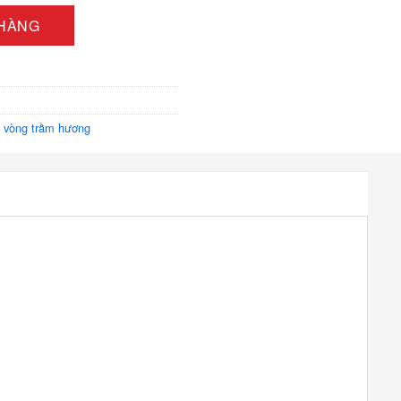
.000 ₫
 HÀNG
 vòng trầm hương