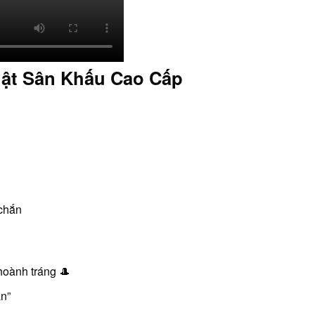
uật Sân Khấu Cao Cấp
 chắn
 hoành tráng 🎩
n”