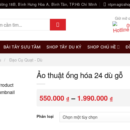
ường 18B, Bình Hưng Hòa A, Bình Tân, TP.Hồ Chí Minh
ntpmagicsh
Giờ mở c
0
BÀI TÂY SƯU TẦM
SHOP TÂY DU KÝ
SHOP CHÚ HỀ
Đ
u
Đạo Cụ Quạt - Dù
Ảo thuật ống hóa 24 dù gỗ
Khoả
550.000
–
1.990.000
₫
₫
giá:
từ
550.0
Phân loại
đến