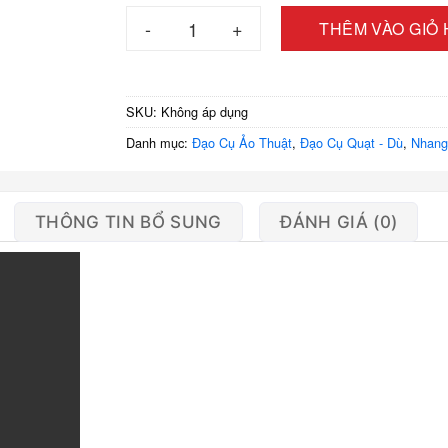
1.990
Ảo thuật ống hóa 24 dù gỗ số lượng
THÊM VÀO GIỎ
SKU:
Không áp dụng
Danh mục:
Đạo Cụ Ảo Thuật
,
Đạo Cụ Quạt - Dù
,
Nhang
THÔNG TIN BỔ SUNG
ĐÁNH GIÁ (0)