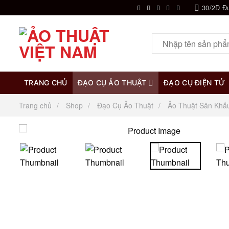
Chuyển
30/2D Đ
đến
nội
Tìm
dung
kiếm:
TRANG CHỦ
ĐẠO CỤ ẢO THUẬT
ĐẠO CỤ ĐIỆN TỬ
Trang chủ
Shop
Đạo Cụ Ảo Thuật
Ảo Thuật Sân Khấ