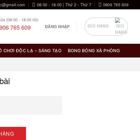
op@gmail.com
08:00 - 18:00 | Thứ 2 - Thứ 7
0906 765 609
ửa (08:00 - 18:00 tối)
906 765 609
GIỎ HÀNG
ĐĂNG NHẬP
Ồ CHƠI ĐỘC LẠ – SÁNG TẠO
BONG BÓNG XÀ PHÒNG
bài
 HÀNG