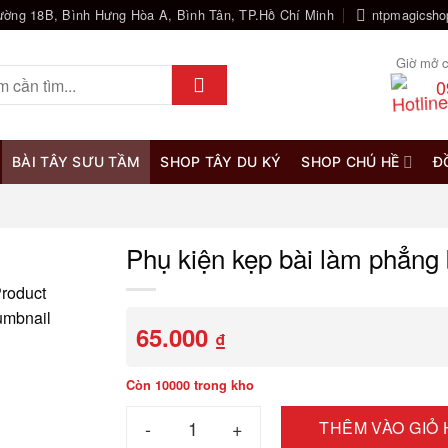
ường 18B, Bình Hưng Hòa A, Bình Tân, TP.Hồ Chí Minh
ntpmagicsh
Giờ mở c
0
BÀI TÂY SƯU TẦM
SHOP TÂY DU KÝ
SHOP CHÚ HỀ
Đ
Phụ kiện kẹp bài làm phẳng 
65.000
₫
Còn 10000 trong kho
Phụ kiện kẹp bài làm phẳng bài số lượng
THÊM VÀO GIỎ