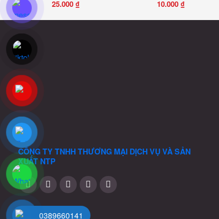
25.000
₫
10.000
₫
CÔNG TY TNHH THƯƠNG MẠI DỊCH VỤ VÀ SẢN
XUẤT
NTP
0389660141