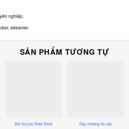
uyên nghiệp.
oker, streamer.
SẢN PHẨM TƯƠNG TỰ
Bài bicycle Rider Back
Dây choàng bồ câu