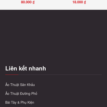
80.000
₫
18.000
₫
Sản
phẩm
này
có
nhiều
biến
thể.
Các
tùy
chọn
có
Liên kết nhanh
thể
được
chọn
trên
Ảo Thuật Sân Khấu
trang
Ảo Thuật Đường Phố
sản
phẩm
Bài Tây & Phụ Kiện