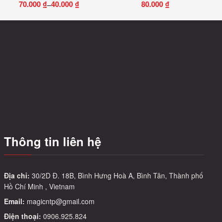
70.000
₫
40.000
₫
80.000
₫
–
Khoảng
Sản
Sản
giá:
phẩm
phẩm
từ
này
này
40.000 ₫
có
có
đến
nhiều
nhiều
70.000 ₫
biến
biến
thể.
thể.
Các
Các
tùy
tùy
chọn
chọn
có
có
Thông tin liên hệ
thể
thể
được
được
chọn
chọn
trên
trên
Địa chỉ:
30/2D Đ. 18B, Bình Hưng Hoà A, Bình Tân, Thành phố
Hồ Chí Minh , Vietnam
trang
trang
sản
sản
Email:
magicntp@gmail.com
phẩm
phẩm
Điện thoại:
0906.925.824