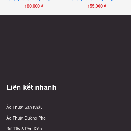
180.000
₫
155.000
₫
Sản
phẩm
này
có
nhiều
biến
thể.
Các
tùy
chọn
có
Liên kết nhanh
thể
được
chọn
trên
Ảo Thuật Sân Khấu
trang
Ảo Thuật Đường Phố
sản
phẩm
Bài Tây & Phụ Kiện