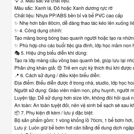
💡
3. Màu sắc và chất liệu:
Màu sắc: Xanh lá, Đỏ hoặc Xanh dương rực rỡ
Chất liệu: Nhựa PP/ABS bền bỉ và bể PVC cao cấp
✨
Nhẹ hơn bản 80cm, dễ dàng thao tác kéo lên xuống li
✨
4. Công dụng chính:
Tạo màng bong bóng bao quanh người hoặc tạo ra nhữn
✨
Phù hợp cho các buổi tiệc gia đình, lớp học mầm non
🎭
5. Hiệu ứng biểu diễn khi dùng:
Tạo ra lớp màng cầu vồng bao quanh bé, giúp lưu lại n
Phản ứng khán giả:
😍
Trẻ em cực kỳ thích thú khi được
📍
6. Cách sử dụng / điều kiện biểu diễn:
Địa điểm: Biểu diễn được ở trong nhà, studio, lớp học h
Người sử dụng: Giáo viên mầm non, phụ huynh, người m
Luyện tập: Dễ sử dụng hơn size lớn, không đòi hỏi quá n
An toàn: An toàn tuyệt đối, nên vệ sinh bể sạch sẽ sau kh
📦
7. Phụ kiện đi kèm / lưu ý đặc biệt:
Bộ sản phẩm gồm: 1 vòng khổng lồ 70cm, 1 bể bơm hơi,
Lưu ý: Luôn giữ bể bơm hơi cân bằng để dung dịch ngậ