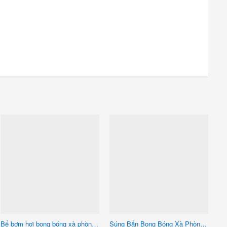
Bể bơm hơi bong bóng xà phòng khổng lồ quanh người 80cm
Súng Bắn Bong Bóng Xà Phòng Màu Xám