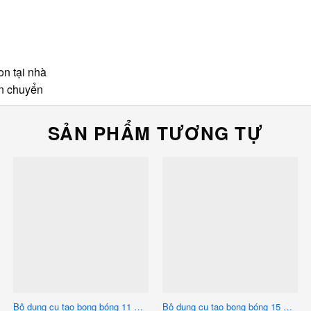
n tại nhà
ận chuyển
SẢN PHẨM TƯƠNG TỰ
Bộ dụng cụ tạo bong bóng 11 món (Size lớn)
Bộ dụng cụ tạo bong bóng 15 món