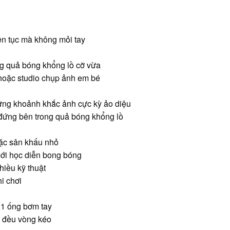
ên tục mà không mỏi tay
g quả bóng khổng lồ cỡ vừa
 hoặc studio chụp ảnh em bé
hững khoảnh khắc ảnh cực kỳ ảo diệu
 đứng bên trong quả bóng khổng lồ
oặc sân khấu nhỏ
ới học diễn bong bóng
hiều kỹ thuật
i chơi
 1 ống bơm tay
p đều vòng kéo