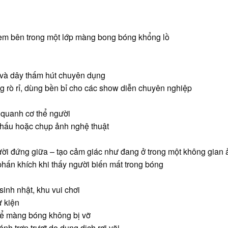
ẻ em bên trong một lớp màng bong bóng khổng lồ
 và dây thấm hút chuyên dụng
g rò rỉ, dùng bền bỉ cho các show diễn chuyên nghiệp
 quanh cơ thể người
khấu hoặc chụp ảnh nghệ thuật
ười đứng giữa – tạo cảm giác như đang ở trong một không gian 
phấn khích khi thấy người biến mất trong bóng
sinh nhật, khu vui chơi
ự kiện
 để màng bóng không bị vỡ
ánh trơn trượt do dung dịch rơi vãi