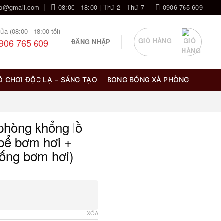
op@gmail.com
08:00 - 18:00 | Thứ 2 - Thứ 7
0906 765 609
ửa (08:00 - 18:00 tối)
906 765 609
GIỎ HÀNG
ĐĂNG NHẬP
Ồ CHƠI ĐỘC LẠ – SÁNG TẠO
BONG BÓNG XÀ PHÒNG
phòng khổng lồ
bể bơm hơi +
ống bơm hơi)
g
XÓA