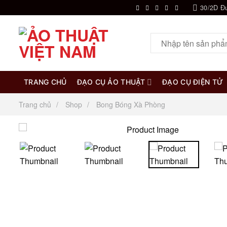
Chuyển
30/2D Đ
đến
nội
Tìm
dung
kiếm:
TRANG CHỦ
ĐẠO CỤ ẢO THUẬT
ĐẠO CỤ ĐIỆN TỬ
Trang chủ
Shop
Bong Bóng Xà Phòng