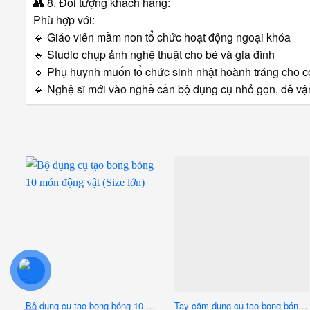
👥
8. Đối tượng khách hàng:
Phù hợp với:
🔹
Giáo viên mầm non tổ chức hoạt động ngoại khóa
🔹
Studio chụp ảnh nghệ thuật cho bé và gia đình
🔹
Phụ huynh muốn tổ chức sinh nhật hoành tráng cho co
🔹
Nghệ sĩ mới vào nghề cần bộ dụng cụ nhỏ gọn, dễ v
Bộ dụng cụ tạo bong bóng 10 món động vật (Size lớn)
Tay cầm dụng cụ tạo bong bóng sáu đầu 1,5m