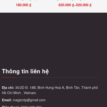
180.000
₫
620.000
₫
520.000
₫
–
Khoảng
Sản
giá:
phẩm
từ
này
520.000 ₫
có
đến
nhiều
620.000 ₫
biến
thể.
Các
tùy
chọn
có
Thông tin liên hệ
thể
được
chọn
trên
Địa chỉ:
30/2D Đ. 18B, Bình Hưng Hoà A, Bình Tân, Thành phố
Hồ Chí Minh , Vietnam
trang
sản
Email:
magicntp@gmail.com
phẩm