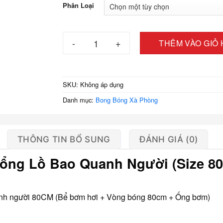
180.00
Phân Loại
đến
550.00
Bộ 3 dụng cụ bong bóng xà phòng khổng lồ q
THÊM VÀO GIỎ
SKU:
Không áp dụng
Danh mục:
Bong Bóng Xà Phòng
THÔNG TIN BỔ SUNG
ĐÁNH GIÁ (0)
ổng Lồ Bao Quanh Người (Size 8
anh người 80CM (Bể bơm hơi + Vòng bóng 80cm + Ống bơm)