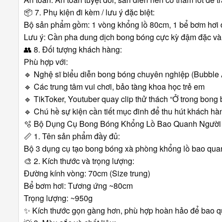
📦
7. Phụ kiện đi kèm / lưu ý đặc biệt:
Bộ sản phẩm gồm: 1 vòng khổng lồ 80cm, 1 bể bơm hơi 
Lưu ý: Cần pha dung dịch bong bóng cực kỳ đậm đặc v
👥
8. Đối tượng khách hàng:
Phù hợp với:
🔹
Nghệ sĩ biểu diễn bong bóng chuyên nghiệp (Bubble A
🔹
Các trung tâm vui chơi, bảo tàng khoa học trẻ em
🔹
TikToker, Youtuber quay clip thử thách “Ở trong bong
🔹
Chú hề sự kiện cần tiết mục đinh để thu hút khách hà
🫧 Bộ Dụng Cụ Bong Bóng Khổng Lồ Bao Quanh Người
📏
1. Tên sản phẩm đầy đủ:
Bộ 3 dụng cụ tạo bong bóng xà phòng khổng lồ bao qu
🎨
2. Kích thước và trọng lượng:
Đường kính vòng: 70cm (Size trung)
Bể bơm hơi: Tương ứng ~80cm
Trọng lượng: ~950g
✨
Kích thước gọn gàng hơn, phù hợp hoàn hảo để bao q