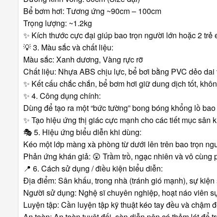
Bể bơm hơi: Tương ứng ~90cm – 100cm
Trọng lượng: ~1.2kg
✨
Kích thước cực đại giúp bao trọn người lớn hoặc 2 tr
💡
3. Màu sắc và chất liệu:
Màu sắc: Xanh dương, Vàng rực rỡ
Chất liệu: Nhựa ABS chịu lực, bể bơi bằng PVC dẻo dai
✨
Kết cấu chắc chắn, bể bơm hơi giữ dung dịch tốt, khôn
✨
4. Công dụng chính:
Dùng để tạo ra một “bức tường” bong bóng khổng lồ bao
✨
Tạo hiệu ứng thị giác cực mạnh cho các tiết mục sân 
🎭
5. Hiệu ứng biểu diễn khi dùng:
Kéo một lớp màng xà phòng từ dưới lên trên bao trọn ng
Phản ứng khán giả:
😲
Trầm trồ, ngạc nhiên và vô cùng 
📍
6. Cách sử dụng / điều kiện biểu diễn:
Địa điểm: Sân khấu, trong nhà (tránh gió mạnh), sự kiện 
Người sử dụng: Nghệ sĩ chuyên nghiệp, hoạt náo viên s
Luyện tập: Cần luyện tập kỹ thuật kéo tay đều và chậm
An toàn: An toàn tuyệt đối, sàn diễn nên có thảm lót để tr