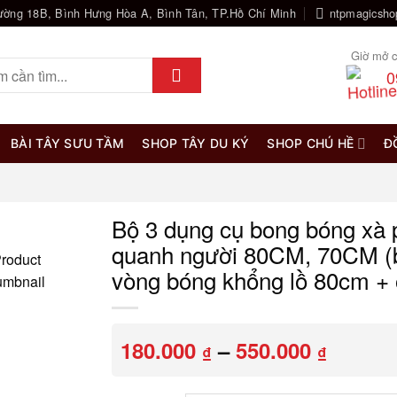
ường 18B, Bình Hưng Hòa A, Bình Tân, TP.Hồ Chí Minh
ntpmagicsh
Giờ mở c
0
BÀI TÂY SƯU TẦM
SHOP TÂY DU KÝ
SHOP CHÚ HỀ
Đ
Bộ 3 dụng cụ bong bóng xà 
quanh người 80CM, 70CM (
vòng bóng khổng lồ 80cm + 
Khoản
180.000
–
550.000
₫
₫
giá:
từ