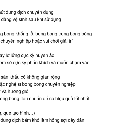
hút dung dịch chuyên dụng
ễ dàng vệ sinh sau khi sử dụng
ong bóng khổng lồ, bong bóng trong bong bóng
huyên nghiệp hoặc vui chơi giải trí
ay lơ lửng cực kỳ huyền ảo
rẻ em sẽ cực kỳ phấn khích và muốn chạm vào
ặc sân khấu có không gian rộng
oặc nghệ sĩ bong bóng chuyên nghiệp
y và hướng gió
ong bóng tiêu chuẩn để có hiệu quả tốt nhất
, que tạo hình…)
h dung dịch bám khô làm hỏng sợi dây dẫn