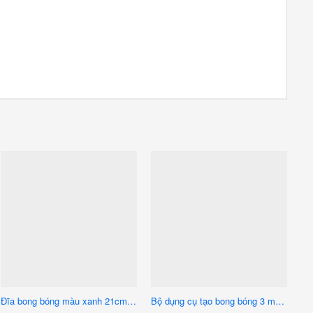
Đĩa bong bóng màu xanh 21cm, đĩa đựng dung dịch bong bóng xà phòng
Bộ dụng cụ tạo bong bóng 3 món vòng tròn nhỏ (size lớn 20cm,size trung 18cm)