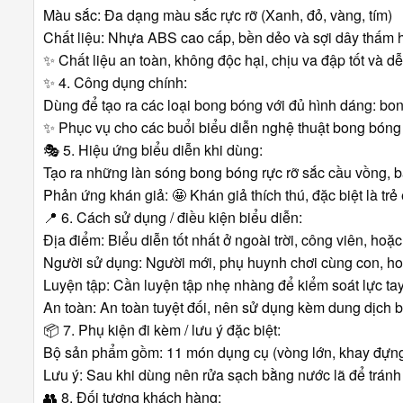
Màu sắc: Đa dạng màu sắc rực rỡ (Xanh, đỏ, vàng, tím)
Chất liệu: Nhựa ABS cao cấp, bền dẻo và sợi dây thấm 
✨
Chất liệu an toàn, không độc hại, chịu va đập tốt và d
✨
4. Công dụng chính:
Dùng để tạo ra các loại bong bóng với đủ hình dáng: b
✨
Phục vụ cho các buổi biểu diễn nghệ thuật bong bóng c
🎭
5. Hiệu ứng biểu diễn khi dùng:
Tạo ra những làn sóng bong bóng rực rỡ sắc cầu vồng, b
Phản ứng khán giả: 🤩 Khán giả thích thú, đặc biệt là t
📍
6. Cách sử dụng / điều kiện biểu diễn:
Địa điểm: Biểu diễn tốt nhất ở ngoài trời, công viên, ho
Người sử dụng: Người mới, phụ huynh chơi cùng con, h
Luyện tập: Cần luyện tập nhẹ nhàng để kiểm soát lực ta
An toàn: An toàn tuyệt đối, nên sử dụng kèm dung dịch b
📦
7. Phụ kiện đi kèm / lưu ý đặc biệt:
Bộ sản phẩm gồm: 11 món dụng cụ (vòng lớn, khay đựng
Lưu ý: Sau khi dùng nên rửa sạch bằng nước lã để trán
👥
8. Đối tượng khách hàng: