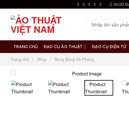
Chuyển
30/2D Đ
đến
nội
Tìm
dung
kiếm:
TRANG CHỦ
ĐẠO CỤ ẢO THUẬT
ĐẠO CỤ ĐIỆN TỬ
Trang chủ
Shop
Bong Bóng Xà Phòng