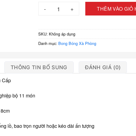
Bộ dụng cụ tạo bong bóng 11 món (Size lớn) 
THÊM VÀO GIỎ
SKU:
Không áp dụng
Danh mục:
Bong Bóng Xà Phòng
THÔNG TIN BỔ SUNG
ĐÁNH GIÁ (0)
u Cấp
nghiệp bộ 11 món
 18cm
ng lồ, bao trọn người hoặc kéo dài ấn tượng