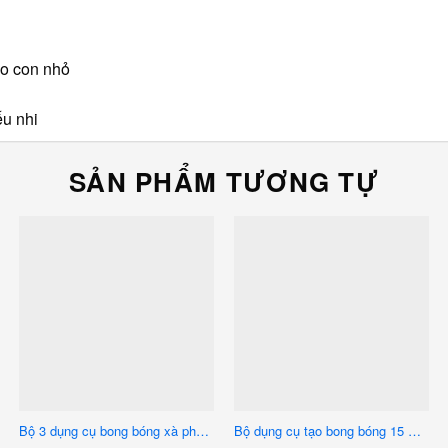
ho con nhỏ
ếu nhi
SẢN PHẨM TƯƠNG TỰ
Bộ 3 dụng cụ bong bóng xà phòng khổng lồ quanh người 80CM, 70CM (bể bơm hơi + vòng bóng khổng lồ 80cm + ống bơm hơi)
Bộ dụng cụ tạo bong bóng 15 món