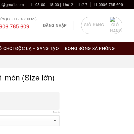
op@gmail.com
08:00 - 18:00 | Thứ 2 - Thứ 7
0906 765 609
ửa (08:00 - 18:00 tối)
906 765 609
GIỎ HÀNG
ĐĂNG NHẬP
Ồ CHƠI ĐỘC LẠ – SÁNG TẠO
BONG BÓNG XÀ PHÒNG
1 món (Size lớn)
XÓA