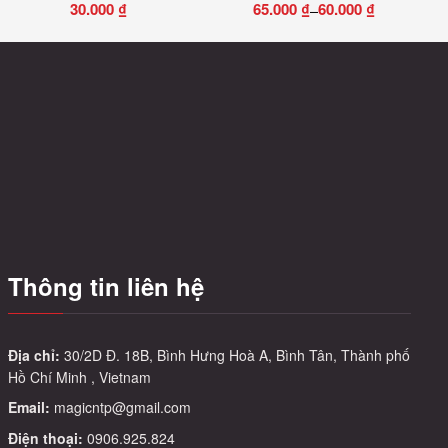
30.000
₫
65.000
₫
60.000
₫
–
Khoảng
Sản
giá:
phẩm
từ
này
60.000 ₫
có
đến
nhiều
65.000 ₫
biến
thể.
Các
tùy
chọn
có
Thông tin liên hệ
thể
được
chọn
trên
Địa chỉ:
30/2D Đ. 18B, Bình Hưng Hoà A, Bình Tân, Thành phố
Hồ Chí Minh , Vietnam
trang
sản
Email:
magicntp@gmail.com
phẩm
Điện thoại:
0906.925.824