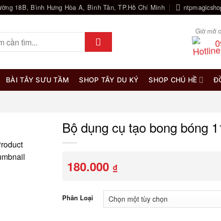
ường 18B, Bình Hưng Hòa A, Bình Tân, TP.Hồ Chí Minh
ntpmagicsh
Giờ mở c
0
BÀI TÂY SƯU TẦM
SHOP TÂY DU KÝ
SHOP CHÚ HỀ
Đ
Bộ dụng cụ tạo bong bóng 1
180.000
₫
Phân Loại