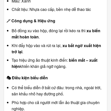
Màu: Xanh
Chất liệu: Nhựa cao cấp, bền nhẹ dễ thao tác
🪄
Công dụng & Hiệu ứng
Bỏ đồng xu vào hộp, đóng lại rồi kéo ra thì
xu biến
mất hoàn toàn
.
Khi đẩy hộp vào và rút ra lại,
xu bất ngờ xuất hiện
trở lại
.
Tạo hiệu ứng ảo thuật kinh điển:
biến mất – xuất
hiện
khiến khán giả ngỡ ngàng.
🎭
Điều kiện biểu diễn
Có thể biểu diễn ở bất cứ đâu: trong nhà, ngoài trời,
sân khấu nhỏ hay đường phố.
Phù hợp cho cả người mới lẫn ảo thuật gia chuyên
nghiệp.