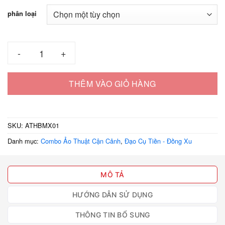
20.000 ₫
phân loại
đến
80.000 ₫
Ảo thuật hộp biến mất xu số lượng
THÊM VÀO GIỎ HÀNG
SKU:
ATHBMX01
Danh mục:
Combo Ảo Thuật Cận Cảnh
,
Đạo Cụ Tiền - Đồng Xu
MÔ TẢ
HƯỚNG DẪN SỬ DỤNG
THÔNG TIN BỔ SUNG