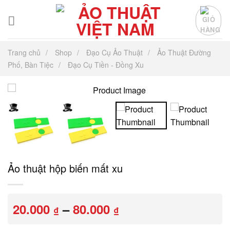
Chuyển
đến
nội
dung
Trang chủ
Shop
Đạo Cụ Ảo Thuật
Ảo Thuật Đường
Phố, Bàn Tiệc
Đạo Cụ Tiền - Đồng Xu
Ảo thuật hộp biến mất xu
Khoảng
20.000
–
80.000
₫
₫
giá:
từ