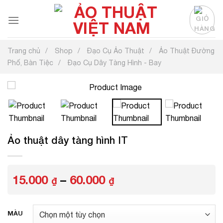
Chuyển
đến
nội
dung
Trang chủ
Shop
Đạo Cụ Ảo Thuật
Ảo Thuật Đường
Phố, Bàn Tiệc
Đạo Cụ Dây Tàng Hình - Bay
Ảo thuật dây tàng hình IT
Khoảng
15.000
–
60.000
₫
₫
giá:
từ
15.000 ₫
MÀU