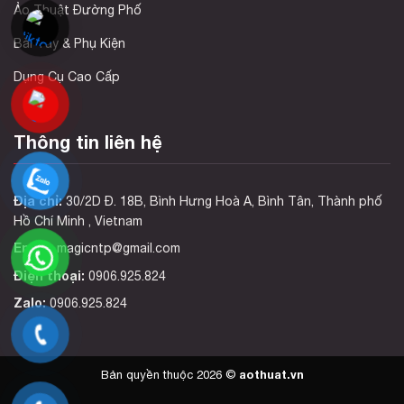
Ảo Thuật Đường Phố
Bài Tây & Phụ Kiện
Dụng Cụ Cao Cấp
Thông tin liên hệ
Địa chỉ:
30/2D Đ. 18B, Bình Hưng Hoà A, Bình Tân, Thành phố
Hồ Chí Minh , Vietnam
Email:
magicntp@gmail.com
Điện thoại:
0906.925.824
Zalo:
0906.925.824
aothuat.vn
Bản quyền thuộc 2026 ©