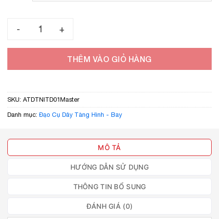
đến
60.000 ₫
Ảo thuật dây tàng hình IT số lượng
THÊM VÀO GIỎ HÀNG
SKU:
ATDTNITD01Master
Danh mục:
Đạo Cụ Dây Tàng Hình - Bay
MÔ TẢ
HƯỚNG DẪN SỬ DỤNG
THÔNG TIN BỔ SUNG
ĐÁNH GIÁ (0)