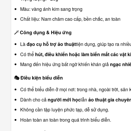
Màu: vàng ánh kim sang trọng
Chất liệu: Nam châm cao cấp, bền chắc, an toàn
🪄
Công dụng & Hiệu ứng
Là
đạo cụ hỗ trợ ảo thuật
tiện dụng, giúp tạo ra nhi
Có thể
hút, điều khiển hoặc làm biến mất các vật k
Mang đến hiệu ứng bất ngờ khiến khán giả
ngạc nhiê
🎭
Điều kiện biểu diễn
Có thể biểu diễn ở mọi nơi: trong nhà, ngoài trời, sâ
Dành cho cả
người mới học
lẫn
ảo thuật gia chuyê
Không cần tập luyện phức tạp, dễ sử dụng.
Hoàn toàn an toàn trong quá trình biểu diễn.