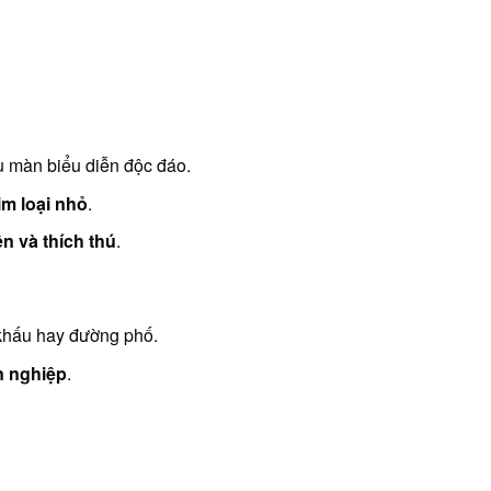
ều màn biểu diễn độc đáo.
im loại nhỏ
.
n và thích thú
.
n khấu hay đường phố.
n nghiệp
.