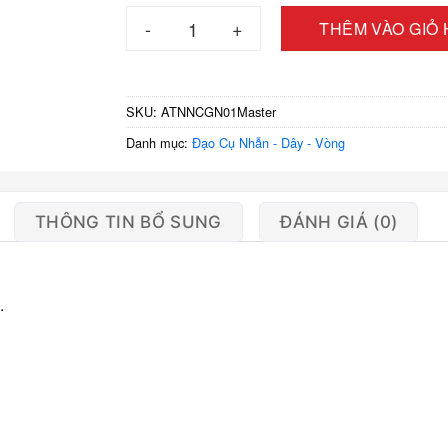
Ảo thuật nhẫn nam châm pk ring Gold số lượ
THÊM VÀO GIỎ
SKU:
ATNNCGN01Master
Danh mục:
Đạo Cụ Nhẫn - Dây - Vòng
THÔNG TIN BỔ SUNG
ĐÁNH GIÁ (0)
.