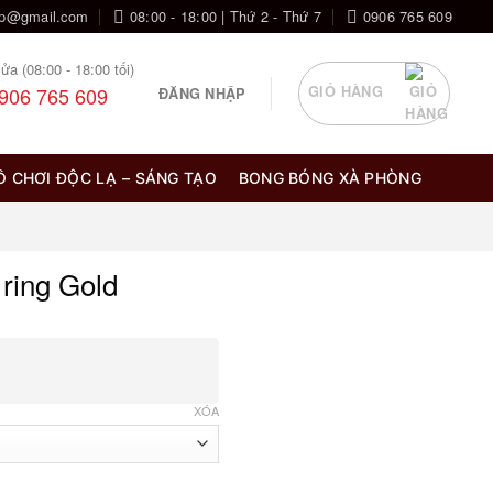
op@gmail.com
08:00 - 18:00 | Thứ 2 - Thứ 7
0906 765 609
ửa (08:00 - 18:00 tối)
906 765 609
GIỎ HÀNG
ĐĂNG NHẬP
Ồ CHƠI ĐỘC LẠ – SÁNG TẠO
BONG BÓNG XÀ PHÒNG
ring Gold
XÓA