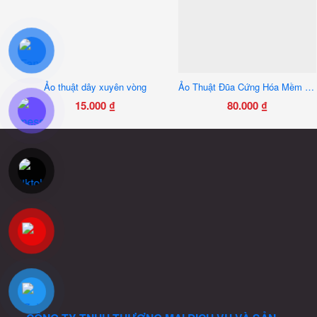
Ảo thuật dây xuyên vòng
Ảo Thuật Đũa Cứng Hóa Mềm – Đạo Cụ Ảo Thuật Sân Khấu Vui Nhộn Dễ Diễn
15.000
₫
80.000
₫