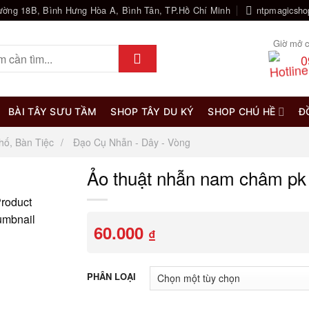
ường 18B, Bình Hưng Hòa A, Bình Tân, TP.Hồ Chí Minh
ntpmagicsh
Giờ mở c
0
BÀI TÂY SƯU TẦM
SHOP TÂY DU KÝ
SHOP CHÚ HỀ
Đ
hố, Bàn Tiệc
Đạo Cụ Nhẫn - Dây - Vòng
Ảo thuật nhẫn nam châm pk 
60.000
₫
PHÂN LOẠI