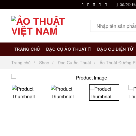
Chuyển
30/2D Đ
đến
nội
Tìm
dung
kiếm:
TRANG CHỦ
ĐẠO CỤ ẢO THUẬT
ĐẠO CỤ ĐIỆN TỬ
Trang chủ
Shop
Đạo Cụ Ảo Thuật
Ảo Thuật Đường P