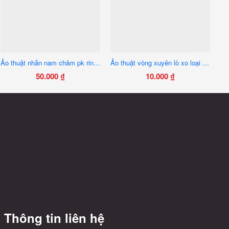
Ảo thuật nhẫn nam châm pk ring bạc hoa văn
Ảo thuật vòng xuyên lò xo loại lớn
50.000
₫
10.000
₫
Sản
phẩm
này
có
nhiều
biến
thể.
Các
tùy
chọn
có
Thông tin liên hệ
thể