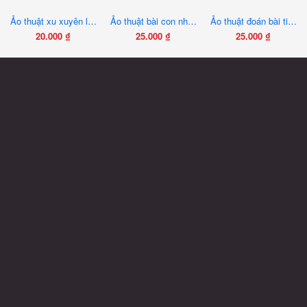
Ảo thuật xu xuyên lớp cao su
Ảo thuật bài con nhện
Ảo thuật đoán bài tiên tri
20.000
₫
25.000
₫
25.000
₫