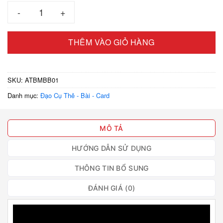
Ảo Thuật Hộp Biến Mất Bộ Bài – Đạo Cụ Biểu Diễn Ảo Ấn Tượ
THÊM VÀO GIỎ HÀNG
SKU:
ATBMBB01
Danh mục:
Đạo Cụ Thẻ - Bài - Card
MÔ TẢ
HƯỚNG DẪN SỬ DỤNG
THÔNG TIN BỔ SUNG
ĐÁNH GIÁ (0)