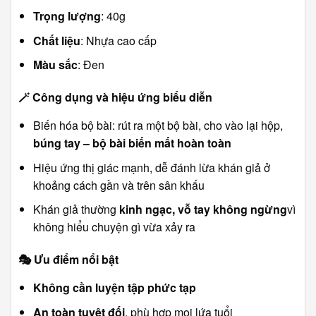
Trọng lượng
: 40g
Chất liệu
: Nhựa cao cấp
Màu sắc
: Đen
🪄
Công dụng và hiệu ứng biểu diễn
Biến hóa bộ bài: rút ra một bộ bài, cho vào lại hộp,
búng tay – bộ bài biến mất hoàn toàn
Hiệu ứng thị giác mạnh, dễ đánh lừa khán giả ở
khoảng cách gần và trên sân khấu
Khán giả thường
kinh ngạc, vỗ tay không ngừng
vì
không hiểu chuyện gì vừa xảy ra
🎭
Ưu điểm nổi bật
Không cần luyện tập phức tạp
An toàn tuyệt đối
, phù hợp mọi lứa tuổi