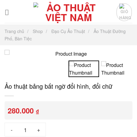
Chuyển
đến
nội
dung
Trang chủ
Shop
Đạo Cụ Ảo Thuật
Ảo Thuật Đường
Phố, Bàn Tiệc
Ảo thuật bảng bất ngờ đổi hình, đổi chữ
280.000
₫
Ảo thuật bảng bất ngờ đổi hình, đổi chữ số lượng