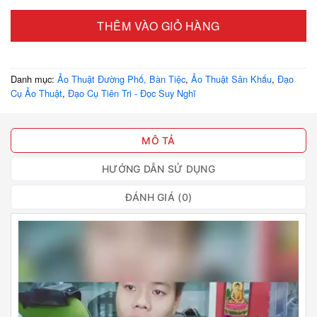
THÊM VÀO GIỎ HÀNG
Danh mục:
Ảo Thuật Đường Phố, Bàn Tiệc
,
Ảo Thuật Sân Khấu
,
Đạo
Cụ Ảo Thuật
,
Đạo Cụ Tiên Tri - Đọc Suy Nghĩ
MÔ TẢ
HƯỚNG DẪN SỬ DỤNG
ĐÁNH GIÁ (0)
Trình
chơi
Video