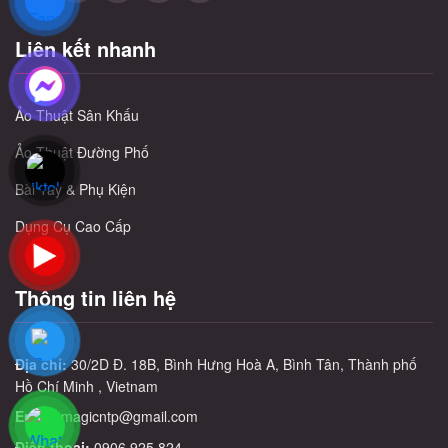
Liên kết nhanh
Ảo Thuật Sân Khấu
Ảo Thuật Đường Phố
Bài Tây & Phụ Kiện
Dụng Cụ Cao Cấp
Thông tin liên hệ
Địa chỉ:
30/2D Đ. 18B, Bình Hưng Hoà A, Bình Tân, Thành phố
Hồ Chí Minh , Vietnam
Email:
magicntp@gmail.com
Điện thoại:
0906.925.824