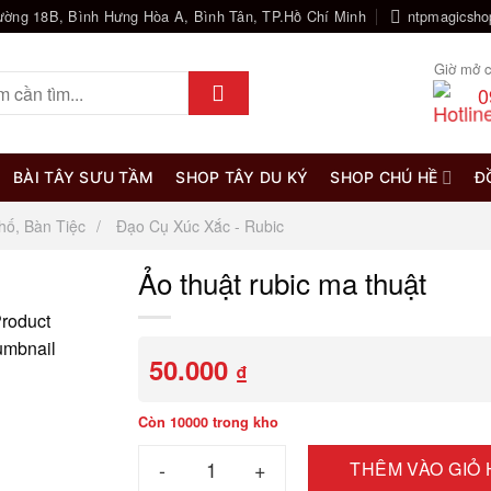
ường 18B, Bình Hưng Hòa A, Bình Tân, TP.Hồ Chí Minh
ntpmagicsh
Giờ mở c
0
BÀI TÂY SƯU TẦM
SHOP TÂY DU KÝ
SHOP CHÚ HỀ
Đ
hố, Bàn Tiệc
Đạo Cụ Xúc Xắc - Rubic
Ảo thuật rubic ma thuật
50.000
₫
Còn 10000 trong kho
Ảo thuật rubic ma thuật số lượng
THÊM VÀO GIỎ