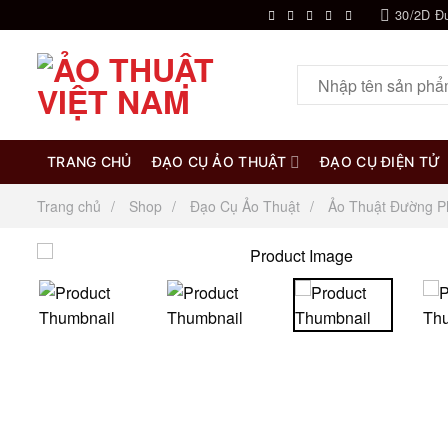
Chuyển
30/2D Đ
đến
nội
Tìm
dung
kiếm:
TRANG CHỦ
ĐẠO CỤ ẢO THUẬT
ĐẠO CỤ ĐIỆN TỬ
Trang chủ
Shop
Đạo Cụ Ảo Thuật
Ảo Thuật Đường P