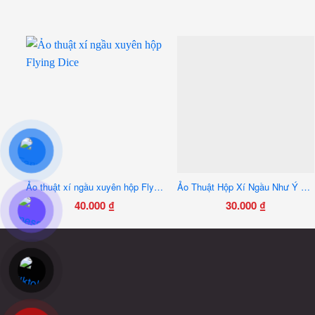
Ảo thuật xí ngầu xuyên hộp Flying Dice
Ảo Thuật Hộp Xí Ngầu Như Ý Tiên Tri 6 Viên Mẫu Mới
40.000
₫
30.000
₫