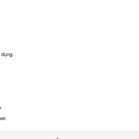
ử dụng.
.
er.