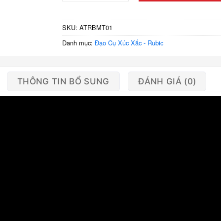
SKU:
ATRBMT01
Danh mục:
Đạo Cụ Xúc Xắc - Rubic
THÔNG TIN BỔ SUNG
ĐÁNH GIÁ (0)