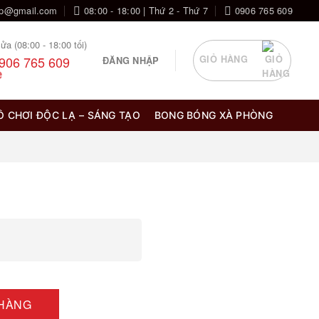
op@gmail.com
08:00 - 18:00 | Thứ 2 - Thứ 7
0906 765 609
ửa (08:00 - 18:00 tối)
906 765 609
GIỎ HÀNG
ĐĂNG NHẬP
Ồ CHƠI ĐỘC LẠ – SÁNG TẠO
BONG BÓNG XÀ PHÒNG
 HÀNG