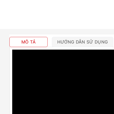
MÔ TẢ
HƯỚNG DẪN SỬ DỤNG