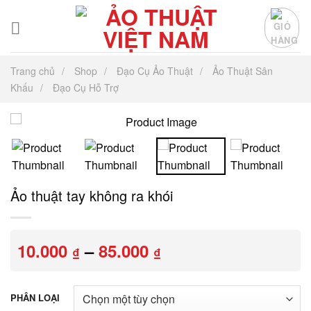
Chuyển
đến
nội
dung
Trang chủ
Shop
Đạo Cụ Ảo Thuật
Ảo Thuật Sân
Khấu
Đạo Cụ Hỗ Trợ
Ảo thuật tay không ra khói
Khoảng
10.000
–
85.000
₫
₫
giá:
từ
10.000 ₫
PHÂN LOẠI