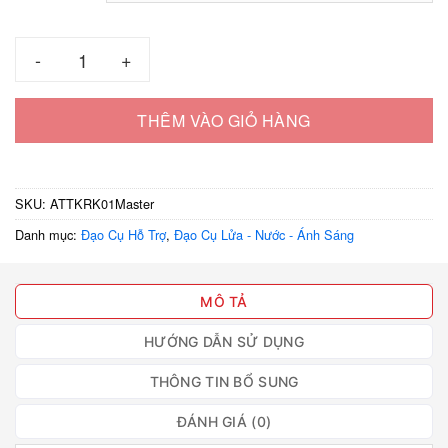
đến
85.000 ₫
Ảo thuật tay không ra khói số lượng
THÊM VÀO GIỎ HÀNG
SKU:
ATTKRK01Master
Danh mục:
Đạo Cụ Hỗ Trợ
,
Đạo Cụ Lửa - Nước - Ánh Sáng
MÔ TẢ
HƯỚNG DẪN SỬ DỤNG
THÔNG TIN BỔ SUNG
ĐÁNH GIÁ (0)