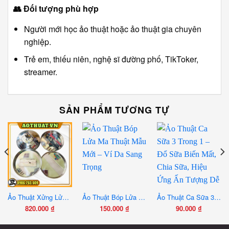
👥
Đối tượng phù hợp
Người mới học ảo thuật hoặc ảo thuật gia chuyên
nghiệp.
Trẻ em, thiếu niên, nghệ sĩ đường phố, TikToker,
streamer.
SẢN PHẨM TƯƠNG TỰ
Ảo Thuật Xửng Lửa Plasma – Đạo Cụ Biểu Diễn Sân Khấu Siêu Ấn Tượng
Ảo Thuật Bóp Lửa Ma Thuật Mẫu Mới – Ví Da Sang Trọng
Ảo Thuật Ca Sữa 3 Trong 1 – Đổ Sữa Biến Mất, Chia Sữa, Hiệu Ứng Ấn Tượng Dễ Dùng
820.000
₫
150.000
₫
90.000
₫