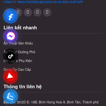
CÔNG TY TNHH THƯƠNG MẠI DỊCH VỤ VÀ SẢN XUẤT
NTP
Liên kết nhanh
Ảo Thuật Sân Khấu
Ảo Thuật Đường Phố
Bài Tây & Phụ Kiện
Dụng Cụ Cao Cấp
Thông tin liên hệ
Địa chỉ:
30/2D Đ. 18B, Bình Hưng Hoà A, Bình Tân, Thành phố