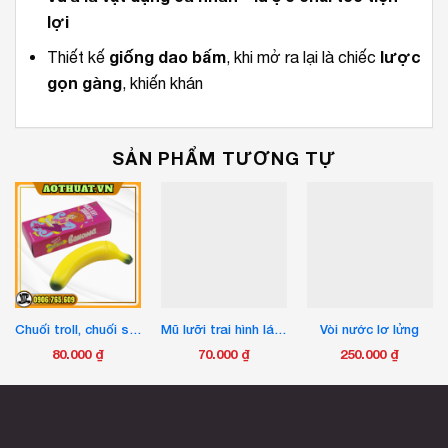
lợi
giống dao bấm
lược
Thiết kế
, khi mở ra lại là chiếc
gọn gàng
, khiến khán
SẢN PHẨM TƯƠNG TỰ
Chuối troll, chuối sex
Mũ lưỡi trai hình lá bài tây
Vòi nước lơ lửng
80.000
₫
70.000
₫
250.000
₫