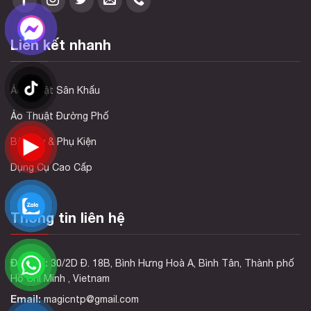
Liên kết nhanh
Ảo Thuật Sân Khấu
Ảo Thuật Đường Phố
Bài Tây & Phụ Kiện
Dụng Cụ Cao Cấp
Thông tin liên hệ
Địa chỉ:
30/2D Đ. 18B, Bình Hưng Hoà A, Bình Tân, Thành phố
Hồ Chí Minh , Vietnam
Email:
magicntp@gmail.com