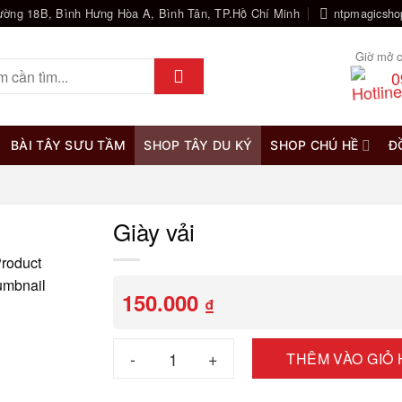
ường 18B, Bình Hưng Hòa A, Bình Tân, TP.Hồ Chí Minh
ntpmagicsh
Giờ mở c
0
BÀI TÂY SƯU TẦM
SHOP TÂY DU KÝ
SHOP CHÚ HỀ
Đ
Giày vải
150.000
₫
Giày vải số lượng
THÊM VÀO GIỎ