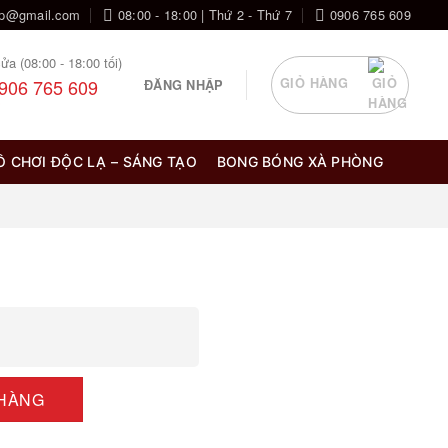
op@gmail.com
08:00 - 18:00 | Thứ 2 - Thứ 7
0906 765 609
ửa (08:00 - 18:00 tối)
906 765 609
GIỎ HÀNG
ĐĂNG NHẬP
Ồ CHƠI ĐỘC LẠ – SÁNG TẠO
BONG BÓNG XÀ PHÒNG
 HÀNG