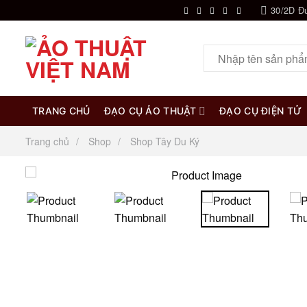
Chuyển
30/2D Đ
đến
nội
Tìm
dung
kiếm:
TRANG CHỦ
ĐẠO CỤ ẢO THUẬT
ĐẠO CỤ ĐIỆN TỬ
Trang chủ
Shop
Shop Tây Du Ký