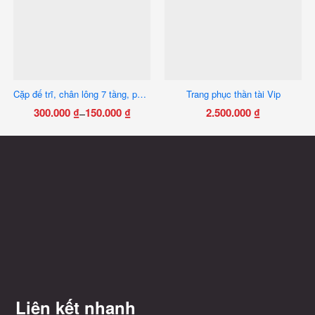
Cặp đế trĩ, chân lông 7 tầng, phụ kiện hát bội
Trang phục thần tài Vip
300.000
₫
150.000
₫
2.500.000
₫
–
Khoảng
Sản
giá:
phẩm
từ
này
150.000 ₫
có
đến
nhiều
300.000 ₫
biến
thể.
Các
tùy
chọn
có
Liên kết nhanh
thể