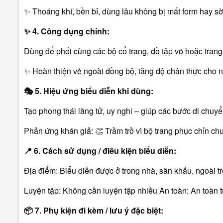
✨ Thoáng khí, bền bỉ, dùng lâu không bị mất form hay sờ
✨ 4. Công dụng chính:
Dùng để phối cùng các bộ cổ trang, đồ tập võ hoặc trang 
✨ Hoàn thiện vẻ ngoài đồng bộ, tăng độ chân thực cho 
🎭 5. Hiệu ứng biểu diễn khi dùng:
Tạo phong thái lãng tử, uy nghi – giúp các bước di chuy
Phản ứng khán giả: 👏 Trầm trồ vì bộ trang phục chỉn ch
📍 6. Cách sử dụng / điều kiện biểu diễn:
Địa điểm: Biểu diễn được ở trong nhà, sân khấu, ngoài t
Luyện tập: Không cần luyện tập nhiều An toàn: An toàn tu
📦 7. Phụ kiện đi kèm / lưu ý đặc biệt: