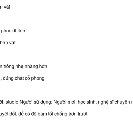
n vải
phục đi tiệc
nhân vật
ển trông nhẹ nhàng hơn
u, đúng chất cổ phong
rời, studio Người sử dụng: Người mới, học sinh, nghệ sĩ chuyên 
yệt đối, đế có độ bám tốt chống trơn trượt