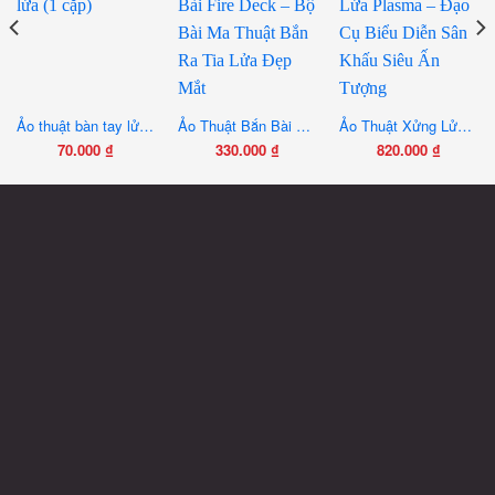
Ảo thuật bàn tay lửa (1 cặp)
Ảo Thuật Bắn Bài Fire Deck – Bộ Bài Ma Thuật Bắn Ra Tia Lửa Đẹp Mắt
Ảo Thuật Xửng Lửa Plasma – Đạo Cụ Biểu Diễn Sân Khấu Siêu Ấn Tượng
70.000
₫
330.000
₫
820.000
₫