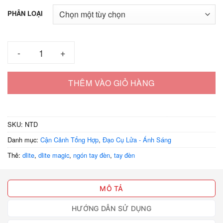
30.000 ₫
PHÂN LOẠI
đến
300.000 ₫
Ảo Thuật Ngón Tay Bắt Ánh Sáng Dlite số lượng
THÊM VÀO GIỎ HÀNG
SKU:
NTD
Danh mục:
Cận Cảnh Tổng Hợp
,
Đạo Cụ Lửa - Ánh Sáng
Thẻ:
dlite
,
dlite magic
,
ngón tay đèn
,
tay đèn
MÔ TẢ
HƯỚNG DẪN SỬ DỤNG