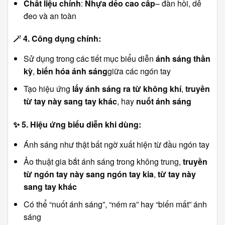
Chất liệu chính
:
Nhựa dẻo cao cấp
– đàn hồi, dễ
đeo và an toàn
🪄
4. Công dụng chính:
Sử dụng trong các tiết mục biểu diễn
ánh sáng thần
kỳ
,
biến hóa ánh sáng
giữa các ngón tay
Tạo hiệu ứng
lấy ánh sáng ra từ không khí
,
truyền
từ tay này sang tay khác
, hay
nuốt ánh sáng
✨
5. Hiệu ứng biểu diễn khi dùng:
Ánh sáng như thật bất ngờ xuất hiện từ đầu ngón tay
Ảo thuật gia bắt ánh sáng trong không trung,
truyền
từ ngón tay này sang ngón tay kia
,
từ tay này
sang tay khác
Có thể “nuốt ánh sáng”, “ném ra” hay “biến mất” ánh
sáng