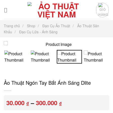
Chuyển
đến
nội
dung
Trang chủ
Shop
Đạo Cụ Ảo Thuật
Ảo Thuật Sân
Khấu
Đạo Cụ Lửa - Ánh Sáng
Ảo Thuật Ngón Tay Bắt Ánh Sáng Dlite
Khoảng
30.000
–
300.000
₫
₫
giá:
từ