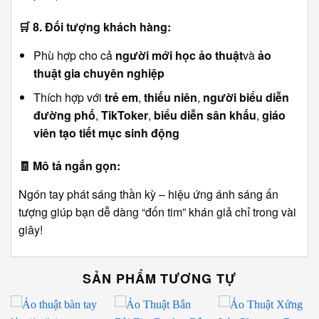
🛒
8. Đối tượng khách hàng:
Phù hợp cho cả
người mới học ảo thuật
và
ảo
thuật gia chuyên nghiệp
Thích hợp với
trẻ em
,
thiếu niên
,
người biểu diễn
đường phố
,
TikToker
,
biểu diễn sân khấu
,
giáo
viên tạo tiết mục sinh động
🧾
Mô tả ngắn gọn:
Ngón tay phát sáng thần kỳ – hiệu ứng ánh sáng ấn
tượng giúp bạn dễ dàng “đốn tim” khán giả chỉ trong vài
giây!
SẢN PHẨM TƯƠNG TỰ