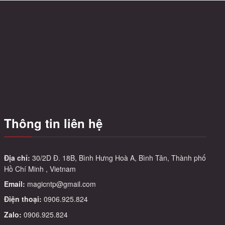
giá:
phẩm
từ
này
130.000 ₫
có
đến
nhiều
190.000 ₫
biến
thể.
Các
tùy
chọn
có
Thông tin liên hệ
thể
được
chọn
trên
Địa chỉ:
30/2D Đ. 18B, Bình Hưng Hoà A, Bình Tân, Thành phố
Hồ Chí Minh , Vietnam
trang
sản
Email:
magicntp@gmail.com
phẩm
Điện thoại:
0906.925.824
Zalo:
0906.925.824