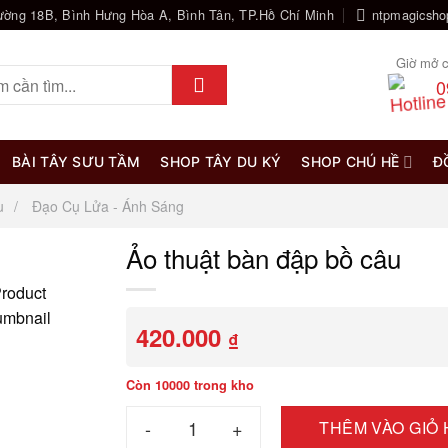
ường 18B, Bình Hưng Hòa A, Bình Tân, TP.Hồ Chí Minh
ntpmagicsh
Giờ mở c
0
BÀI TÂY SƯU TẦM
SHOP TÂY DU KÝ
SHOP CHÚ HỀ
Đ
u
Đạo Cụ Lửa - Ánh Sáng
Ảo thuật bàn đập bồ câu
420.000
₫
Còn 10000 trong kho
Ảo thuật bàn đập bồ câu số lượng
THÊM VÀO GIỎ