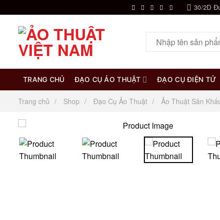
Chuyển
30/2D Đ
đến
nội
Tìm
dung
kiếm:
TRANG CHỦ
ĐẠO CỤ ẢO THUẬT
ĐẠO CỤ ĐIỆN TỬ
Trang chủ
Shop
Đạo Cụ Ảo Thuật
Ảo Thuật Sân Khấ