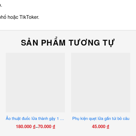
.
phố hoặc TikToker.
SẢN PHẨM TƯƠNG TỰ
Ảo thuật đuốc lửa thành gậy 1 nhánh
Phụ kiện quẹt lửa gắn túi bồ câu
180.000
₫
70.000
₫
45.000
₫
–
Khoảng
Sản