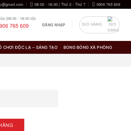
op@gmail.com
08:00 - 18:00 | Thứ 2 - Thứ 7
0906 765 609
ửa (08:00 - 18:00 tối)
906 765 609
GIỎ HÀNG
ĐĂNG NHẬP
Ồ CHƠI ĐỘC LẠ – SÁNG TẠO
BONG BÓNG XÀ PHÒNG
 HÀNG