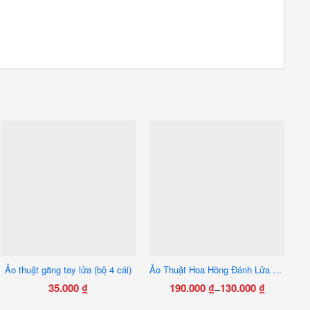
Ảo thuật găng tay lửa (bộ 4 cái)
Ảo Thuật Hoa Hồng Đánh Lửa Tách 5 – Đạo Cụ Biểu Diễn Sân Khấu Cao Cấp, Hiệu Ứng Bùng Nổ Ấn
Ả
35.000
₫
190.000
₫
130.000
₫
–
Khoảng
Sản