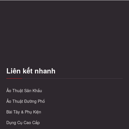
giá:
phẩm
từ
này
70.000 ₫
có
đến
nhiều
180.000 ₫
biến
thể.
Các
tùy
chọn
có
Liên kết nhanh
thể
được
chọn
trên
Ảo Thuật Sân Khấu
trang
Ảo Thuật Đường Phố
sản
phẩm
Bài Tây & Phụ Kiện
Dụng Cụ Cao Cấp