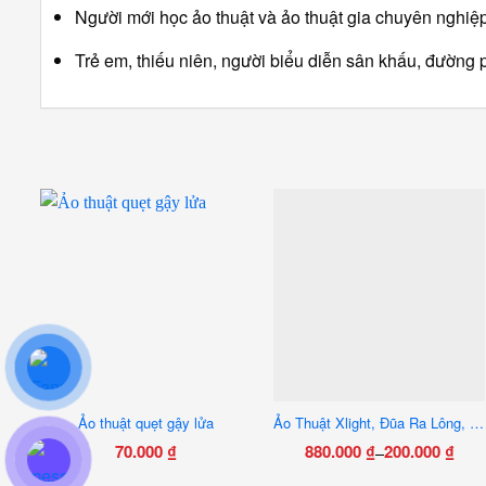
Người mới học ảo thuật và ảo thuật gia chuyên nghiệp
Trẻ em, thiếu niên, người biểu diễn sân khấu, đường 
Ảo thuật quẹt gậy lửa
Ảo Thuật Xlight, Đũa Ra Lông, Đũa Đèn – Đạo Cụ Ảo Thuật Sân Khấu Cực Ảo
70.000
₫
880.000
₫
200.000
₫
–
Khoảng
Sản