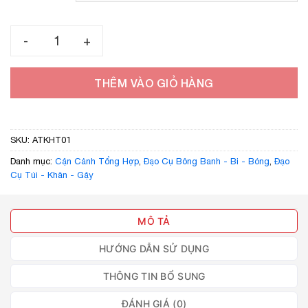
đến
45.000 ₫
Ảo thuật khăn hóa trứng số lượng
THÊM VÀO GIỎ HÀNG
SKU:
ATKHT01
Danh mục:
Cận Cảnh Tổng Hợp
,
Đạo Cụ Bông Banh - Bi - Bóng
,
Đạo
Cụ Túi - Khăn - Gậy
MÔ TẢ
HƯỚNG DẪN SỬ DỤNG
THÔNG TIN BỔ SUNG
ĐÁNH GIÁ (0)