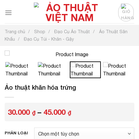
Chuyển
đến
nội
dung
Trang chủ
Shop
Đạo Cụ Ảo Thuật
Ảo Thuật Sân
Khấu
Đạo Cụ Túi - Khăn - Gậy
Ảo thuật khăn hóa trứng
Khoảng
30.000
–
45.000
₫
₫
giá:
từ
30.000 ₫
PHÂN LOẠI