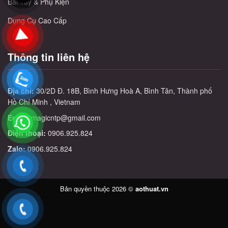
Bài Tây & Phụ Kiện
Dụng Cụ Cao Cấp
Thông tin liên hệ
Địa chỉ:
30/2D Đ. 18B, Bình Hưng Hoà A, Bình Tân, Thành phố
Hồ Chí Minh , Vietnam
Email:
magicntp@gmail.com
Điện thoại:
0906.925.824
Zalo:
0906.925.824
Bản quyền thuộc 2026 ©
aothuat.vn