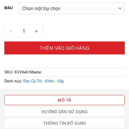
MÀU
Khăn vải voan 64x64cm số lượng
THÊM VÀO GIỎ HÀNG
SKU:
KVV6401Master
Danh mục:
Đạo Cụ Túi - Khăn - Gậy
MÔ TẢ
HƯỚNG DẪN SỬ DỤNG
THÔNG TIN BỔ SUNG