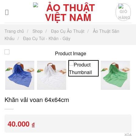
Chuyển
đến
nội
dung
Trang chủ
Shop
Đạo Cụ Ảo Thuật
Ảo Thuật Sân
Khấu
Đạo Cụ Túi - Khăn - Gậy
Khăn vải voan 64x64cm
40.000
₫
XÓA