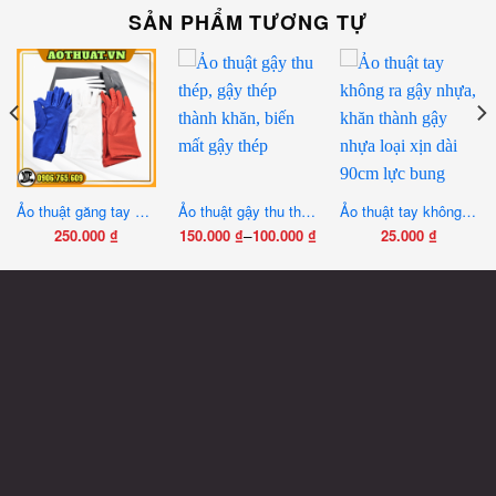
SẢN PHẨM TƯƠNG TỰ
Ảo thuật găng tay đổi màu
Ảo thuật gậy thu thép, gậy thép thành khăn, biến mất gậy thép
Ảo thuật tay không ra gậy nhựa, khăn thành gậy nhựa loại xịn dài 90cm lực bung nhanh mạnh
–
250.000
₫
150.000
₫
100.000
₫
25.000
₫
Khoảng
Sản
giá:
phẩm
từ
này
100.000 ₫
có
đến
nhiều
150.000 ₫
biến
thể.
Các
tùy
chọn
có