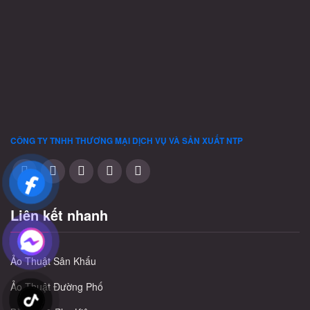
thể
được
chọn
trên
trang
sản
phẩm
CÔNG TY TNHH THƯƠNG MẠI DỊCH VỤ VÀ SẢN XUẤT
NTP
Liên kết nhanh
Ảo Thuật Sân Khấu
Ảo Thuật Đường Phố