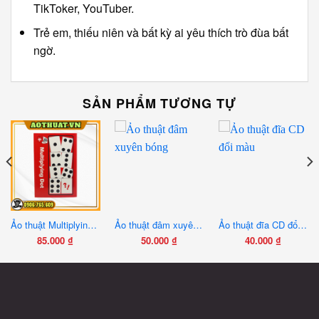
TikToker, YouTuber.
Trẻ em, thiếu niên và bất kỳ ai yêu thích trò đùa bất
ngờ.
SẢN PHẨM TƯƠNG TỰ
Ảo thuật Multiplying Dot, bảng hoán đổi số nút
Ảo thuật đâm xuyên bóng
Ảo thuật đĩa CD đổi màu
85.000
₫
50.000
₫
40.000
₫