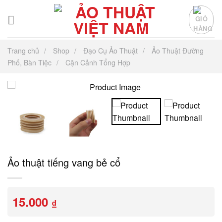
Chuyển
đến
nội
dung
Trang chủ
Shop
Đạo Cụ Ảo Thuật
Ảo Thuật Đường
Phố, Bàn Tiệc
Cận Cảnh Tổng Hợp
Ảo thuật tiếng vang bẻ cổ
15.000
₫