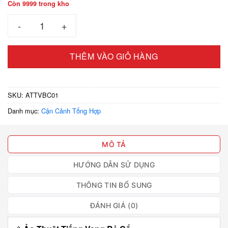
Còn 9999 trong kho
Ảo thuật tiếng vang bẻ cổ số lượng
THÊM VÀO GIỎ HÀNG
SKU:
ATTVBC01
Danh mục:
Cận Cảnh Tổng Hợp
MÔ TẢ
HƯỚNG DẪN SỬ DỤNG
THÔNG TIN BỔ SUNG
ĐÁNH GIÁ (0)