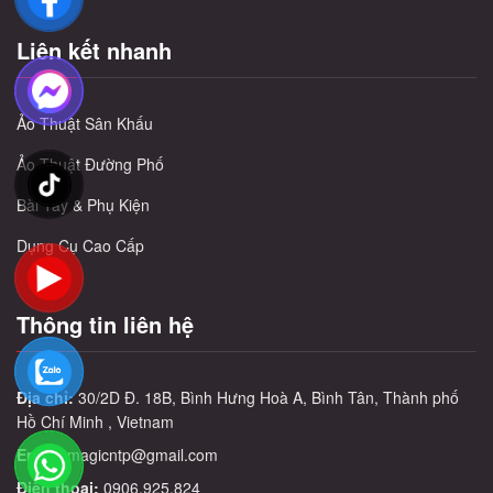
Liên kết nhanh
Ảo Thuật Sân Khấu
Ảo Thuật Đường Phố
Bài Tây & Phụ Kiện
Dụng Cụ Cao Cấp
Thông tin liên hệ
Địa chỉ:
30/2D Đ. 18B, Bình Hưng Hoà A, Bình Tân, Thành phố
Hồ Chí Minh , Vietnam
Email:
magicntp@gmail.com
Điện thoại:
0906.925.824