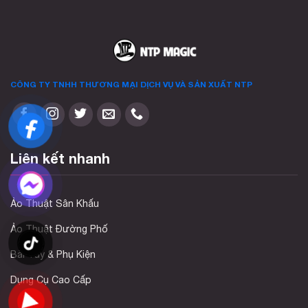
phẩm
CÔNG TY TNHH THƯƠNG MẠI DỊCH VỤ VÀ SẢN XUẤT
NTP
Liên kết nhanh
Ảo Thuật Sân Khấu
Ảo Thuật Đường Phố
Bài Tây & Phụ Kiện
Dụng Cụ Cao Cấp