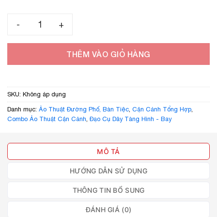
100.000 ₫
Combo 10 Thun Mỹ ảo thuật số lượng
THÊM VÀO GIỎ HÀNG
SKU:
Không áp dụng
Danh mục:
Ảo Thuật Đường Phố, Bàn Tiệc
,
Cận Cảnh Tổng Hợp
,
Combo Ảo Thuật Cận Cảnh
,
Đạo Cụ Dây Tàng Hình - Bay
MÔ TẢ
HƯỚNG DẪN SỬ DỤNG
THÔNG TIN BỔ SUNG
ĐÁNH GIÁ (0)