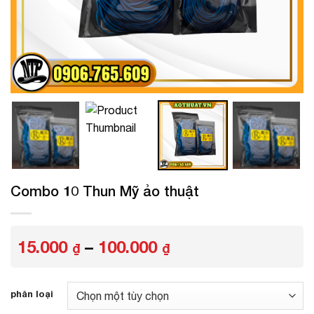
Combo 10 Thun Mỹ ảo thuật
Khoảng
15.000
–
100.000
₫
₫
giá:
từ
15.000 ₫
phân loại
đến