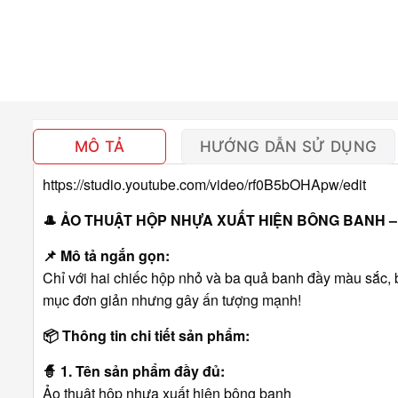
MÔ TẢ
HƯỚNG DẪN SỬ DỤNG
https://studio.youtube.com/video/rf0B5bOHApw/edit
🎩
ẢO THUẬT HỘP NHỰA XUẤT HIỆN BÔNG BANH – 
📌
Mô tả ngắn gọn:
Chỉ với hai chiếc hộp nhỏ và ba quả banh đầy màu sắc, b
mục đơn giản nhưng gây ấn tượng mạnh!
📦
Thông tin chi tiết sản phẩm:
🧙
1. Tên sản phẩm đầy đủ:
Ảo thuật hộp nhựa xuất hiện bông banh