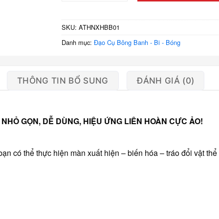
SKU:
ATHNXHBB01
Danh mục:
Đạo Cụ Bông Banh - Bi - Bóng
THÔNG TIN BỔ SUNG
ĐÁNH GIÁ (0)
NHỎ GỌN, DỄ DÙNG, HIỆU ỨNG LIÊN HOÀN CỰC ẢO!
ạn có thể thực hiện màn xuất hiện – biến hóa – tráo đổi vật th