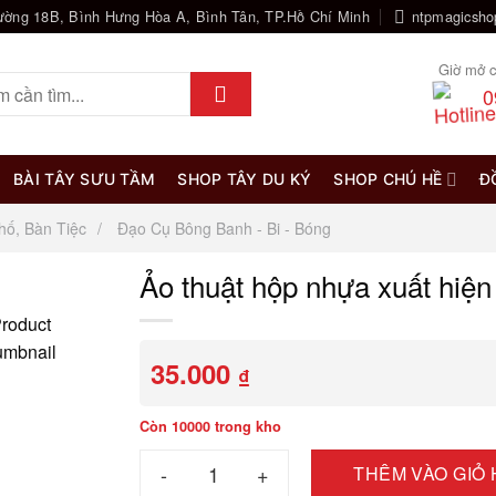
ường 18B, Bình Hưng Hòa A, Bình Tân, TP.Hồ Chí Minh
ntpmagicsh
Giờ mở c
0
BÀI TÂY SƯU TẦM
SHOP TÂY DU KÝ
SHOP CHÚ HỀ
Đ
hố, Bàn Tiệc
Đạo Cụ Bông Banh - Bi - Bóng
Ảo thuật hộp nhựa xuất hiệ
35.000
₫
Còn 10000 trong kho
Ảo thuật hộp nhựa xuất hiện bông banh số lư
THÊM VÀO GIỎ