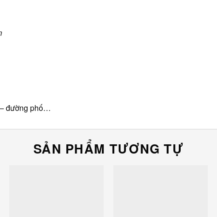
m
ấu – đường phố…
SẢN PHẨM TƯƠNG TỰ