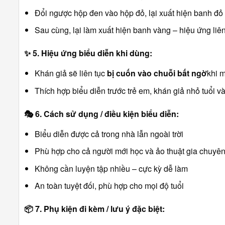
Đổi ngược hộp đen vào hộp đỏ, lại xuất hiện banh đỏ
Sau cùng, lại làm xuất hiện banh vàng – hiệu ứng liê
✨
5. Hiệu ứng biểu diễn khi dùng:
Khán giả sẽ liên tục
bị cuốn vào chuỗi bất ngờ
khi m
Thích hợp biểu diễn trước trẻ em, khán giả nhỏ tuổi v
🎭
6. Cách sử dụng / điều kiện biểu diễn:
Biểu diễn được cả trong nhà lẫn ngoài trời
Phù hợp cho cả người mới học và ảo thuật gia chuyê
Không cần luyện tập nhiều – cực kỳ dễ làm
An toàn tuyệt đối, phù hợp cho mọi độ tuổi
📦
7. Phụ kiện đi kèm / lưu ý đặc biệt: