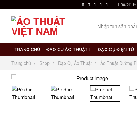
Chuyển
30/2D Đ
đến
nội
Tìm
dung
kiếm:
TRANG CHỦ
ĐẠO CỤ ẢO THUẬT
ĐẠO CỤ ĐIỆN TỬ
Trang chủ
Shop
Đạo Cụ Ảo Thuật
Ảo Thuật Đường P