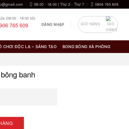
op@gmail.com
08:00 - 18:00 | Thứ 2 - Thứ 7
0906 765 609
ửa (08:00 - 18:00 tối)
906 765 609
GIỎ HÀNG
ĐĂNG NHẬP
Ồ CHƠI ĐỘC LẠ – SÁNG TẠO
BONG BÓNG XÀ PHÒNG
n bông banh
ợng
 HÀNG