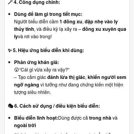
🪄
4. Công dụng chính:
Dùng để làm gì trong tiết mục:
Người biểu diễn cầm
1 đồng xu
,
đập nhẹ vào ly
thủy tinh
, và điều kỳ lạ xảy ra –
đồng xu xuyên qua
ly
và rơi vào trong!
✨
5. Hiệu ứng biểu diễn khi dùng:
Phản ứng khán giả:
😲“Cái gì vừa xảy ra vậy?”
– Tạo cảm giác
đánh lừa thị giác
,
khiến người xem
ngỡ ngàng
vì tưởng như đang chứng kiến một hiện
tượng siêu nhiên.
🎭
6. Cách sử dụng / điều kiện biểu diễn:
Biểu diễn linh hoạt:
Dùng được cả
trong nhà
và
ngoài trời