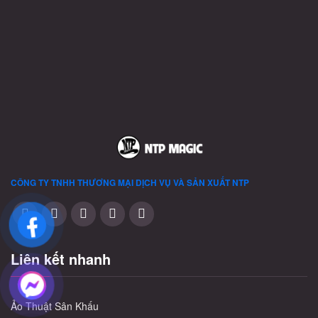
thể
được
chọn
trên
trang
sản
phẩm
CÔNG TY TNHH THƯƠNG MẠI DỊCH VỤ VÀ SẢN XUẤT
NTP
Liên kết nhanh
Ảo Thuật Sân Khấu