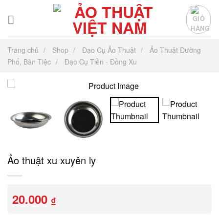
Chuyển
đến
nội
dung
Trang chủ
Shop
Đạo Cụ Ảo Thuật
Ảo Thuật Đường
Phố, Bàn Tiệc
Đạo Cụ Tiền - Đồng Xu
Ảo thuật xu xuyên ly
20.000
₫