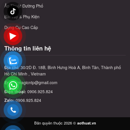
Ảo Thuật Đường Phố
Bài Tây & Phụ Kiện
Dụng Cụ Cao Cấp
Thông tin liên hệ
Địa chỉ:
30/2D Đ. 18B, Bình Hưng Hoà A, Bình Tân, Thành phố
Hồ Chí Minh , Vietnam
Email:
magicntp@gmail.com
Điện thoại:
0906.925.824
Zalo:
0906.925.824
Bản quyền thuộc 2026 ©
aothuat.vn