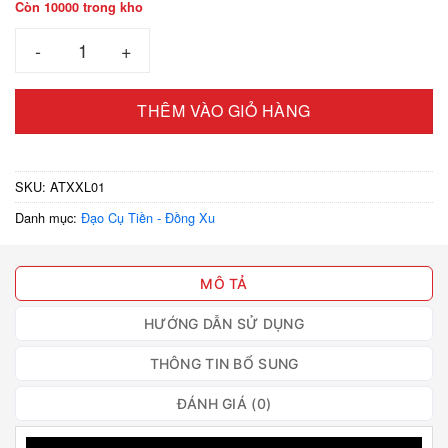
Còn 10000 trong kho
Ảo thuật xu xuyên ly số lượng
THÊM VÀO GIỎ HÀNG
SKU:
ATXXL01
Danh mục:
Đạo Cụ Tiền - Đồng Xu
MÔ TẢ
HƯỚNG DẪN SỬ DỤNG
THÔNG TIN BỔ SUNG
ĐÁNH GIÁ (0)