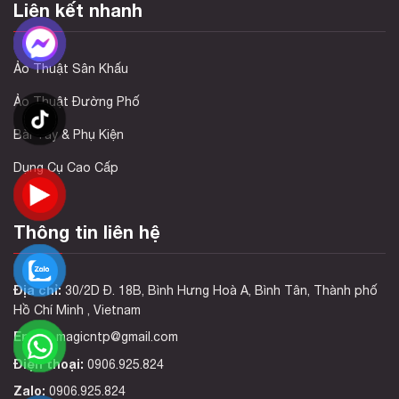
Liên kết nhanh
Ảo Thuật Sân Khấu
Ảo Thuật Đường Phố
Bài Tây & Phụ Kiện
Dụng Cụ Cao Cấp
Thông tin liên hệ
Địa chỉ:
30/2D Đ. 18B, Bình Hưng Hoà A, Bình Tân, Thành phố
Hồ Chí Minh , Vietnam
Email:
magicntp@gmail.com
Điện thoại:
0906.925.824
Zalo:
0906.925.824