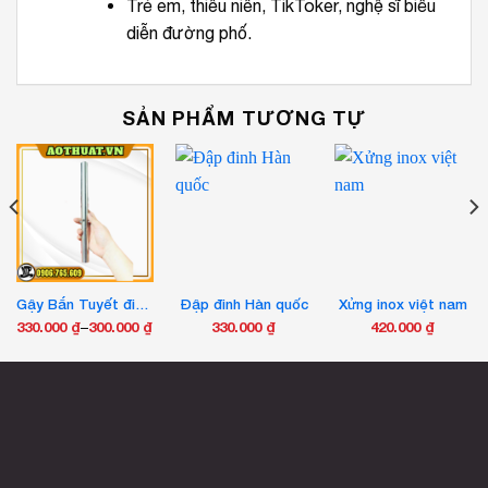
Trẻ em, thiếu niên, TikToker, nghệ sĩ biểu
diễn đường phố.
SẢN PHẨM TƯƠNG TỰ
Gậy Bắn Tuyết điện, gậy bắn lửa, ống bắn tuyết plasma
Đập đinh Hàn quốc
Xửng inox việt nam
330.000
₫
–
300.000
₫
330.000
₫
420.000
₫
Khoảng
Sản
giá:
phẩm
từ
này
300.000 ₫
có
đến
nhiều
330.000 ₫
biến
thể.