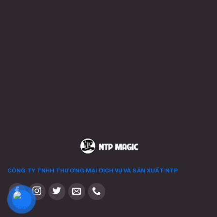
Các
tùy
chọn
có
thể
được
chọn
trên
trang
sản
phẩm
CÔNG TY TNHH THƯƠNG MẠI DỊCH VỤ VÀ SẢN XUẤT
NTP