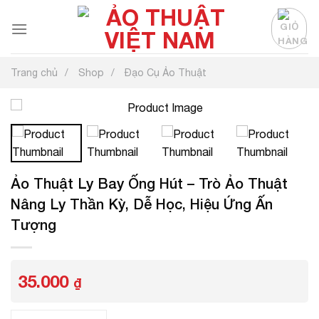
Chuyển
đến
nội
dung
Trang chủ
Shop
Đạo Cụ Ảo Thuật
Ảo Thuật Ly Bay Ống Hút – Trò Ảo Thuật
Nâng Ly Thần Kỳ, Dễ Học, Hiệu Ứng Ấn
Tượng
35.000
₫
Ảo Thuật Ly Bay Ống Hút – Trò Ảo Thuật Nâng Ly Thần Kỳ