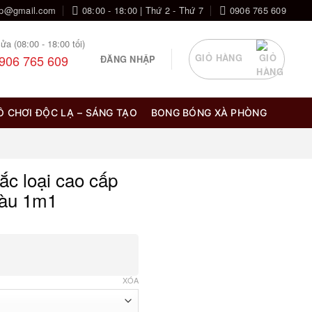
op@gmail.com
08:00 - 18:00 | Thứ 2 - Thứ 7
0906 765 609
ửa (08:00 - 18:00 tối)
906 765 609
GIỎ HÀNG
ĐĂNG NHẬP
Ồ CHƠI ĐỘC LẠ – SÁNG TẠO
BONG BÓNG XÀ PHÒNG
ắc loại cao cấp
màu 1m1
g
XÓA
0 ₫