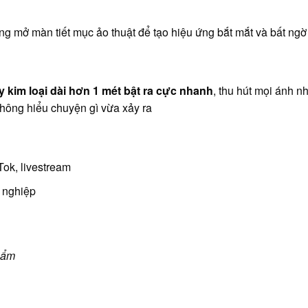
ng mở màn tiết mục ảo thuật để tạo hiệu ứng bắt mắt và bất ngờ
y kim loại dài hơn 1 mét bật ra cực nhanh
, thu hút mọi ánh nh
không hiểu chuyện gì vừa xảy ra
Tok, livestream
 nghiệp
hẩm