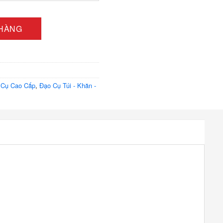
0 ₫
hép dày siêu mạnh nhiều màu 1m1 số lượng
 HÀNG
 Cụ Cao Cấp
,
Đạo Cụ Túi - Khăn -