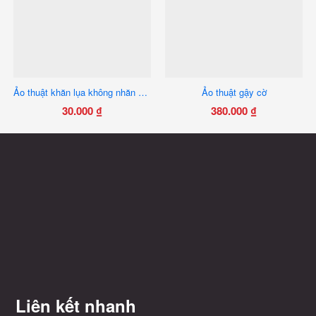
Ảo thuật khăn lụa không nhăn 60x60cm
Ảo thuật gậy cờ
30.000
₫
380.000
₫
Sản
phẩm
này
có
nhiều
biến
thể.
Các
tùy
chọn
có
Liên kết nhanh
thể