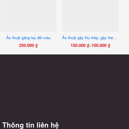
Ảo thuật găng tay đổi màu
Ảo thuật gậy thu thép, gậy thép thành khăn, biến mất gậy thép
250.000
₫
150.000
₫
100.000
₫
–
Khoảng
Sản
giá:
phẩm
từ
này
100.000 ₫
có
đến
nhiều
150.000 ₫
biến
thể.
Các
tùy
chọn
có
Thông tin liên hệ
thể