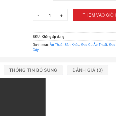
đến
150.00
Ảo thuật Gậy thép phương Bắc loại cao cấp t
THÊM VÀO GIỎ
SKU:
Không áp dụng
Danh mục:
Ảo Thuật Sân Khấu
,
Đạo Cụ Ảo Thuật
,
Đạo
Gậy
THÔNG TIN BỔ SUNG
ĐÁNH GIÁ (0)