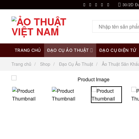
Chuyển
30/2D Đ
đến
nội
Tìm
dung
kiếm:
TRANG CHỦ
ĐẠO CỤ ẢO THUẬT
ĐẠO CỤ ĐIỆN TỬ
Trang chủ
Shop
Đạo Cụ Ảo Thuật
Ảo Thuật Sân Khấ