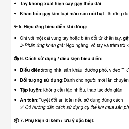
Tay không xuất hiện cây gậy thép dài
Khăn hóa gậy kim loại màu sắc nổi bật
– thường dù
✨
5. Hiệu ứng biểu diễn khi dùng:
Chỉ với một cái vung tay hoặc biến đổi từ khăn tay,
gậ
🎉
Phản ứng khán giả:
Ngỡ ngàng, vỗ tay và trầm trồ 
🎭
6. Cách sử dụng / điều kiện biểu diễn:
Biểu diễn:
trong nhà, sân khấu, đường phố, video Tik
Đối tượng sử dụng:
Dành cho người mới lẫn chuyên
Tập luyện:
Không cần tập nhiều, thao tác đơn giản
An toàn:
Tuyệt đối an toàn nếu sử dụng đúng cách
✅
Có hướng dẫn cách sử dụng cụ thể khi mua sản p
📦
7. Phụ kiện đi kèm / lưu ý đặc biệt: