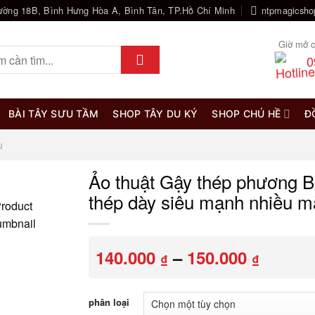
ường 18B, Bình Hưng Hòa A, Bình Tân, TP.Hồ Chí Minh
ntpmagicsh
Giờ mở c
0
BÀI TÂY SƯU TẦM
SHOP TÂY DU KÝ
SHOP CHÚ HỀ
Đ
u
Ảo thuật Gậy thép phương B
thép dày siêu mạnh nhiều 
Khoản
140.000
–
150.000
₫
₫
giá:
từ
140.00
phân loại