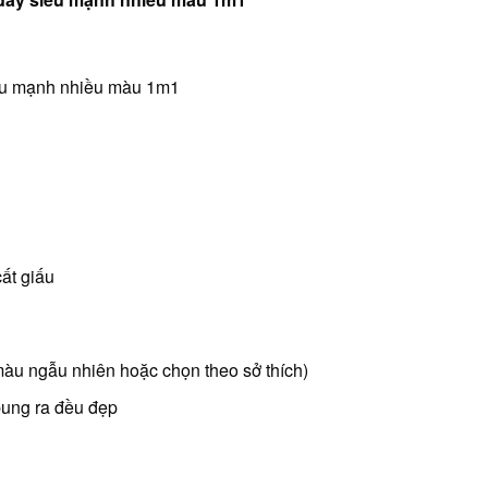
iêu mạnh nhiều màu 1m1
1
cất giấu
(màu ngẫu nhiên hoặc chọn theo sở thích)
bung ra đều đẹp