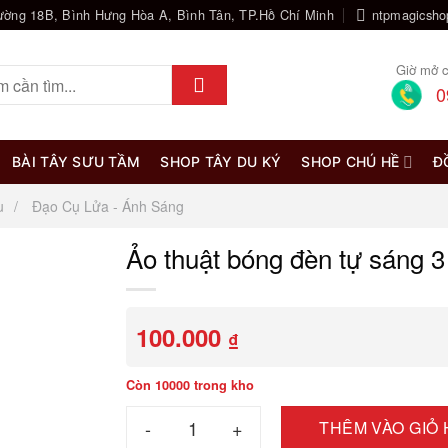
ường 18B, Bình Hưng Hòa A, Bình Tân, TP.Hồ Chí Minh
ntpmagicsh
Giờ mở c
0
BÀI TÂY SƯU TẦM
SHOP TÂY DU KÝ
SHOP CHÚ HỀ
Đ
u
Đạo Cụ Lửa - Ánh Sáng
Ảo thuật bóng đèn tự sáng 
100.000
₫
Còn 10000 trong kho
Ảo thuật bóng đèn tự sáng 3 màu số lượng
THÊM VÀO GIỎ