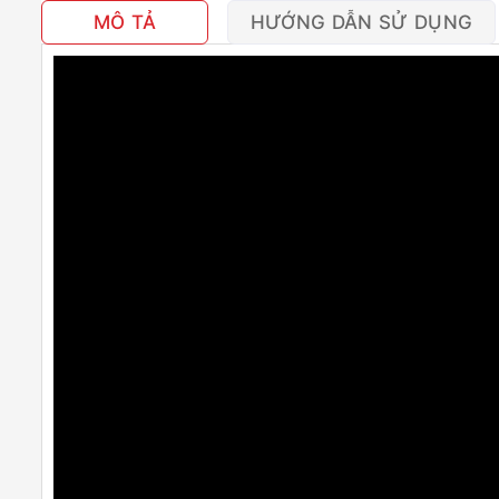
MÔ TẢ
HƯỚNG DẪN SỬ DỤNG