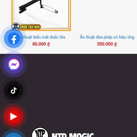
Ảo Thuật Hoa Hồng Đèn 3 Màu – Đạo Cụ Biểu Diễn Phát Sáng Siêu Đẹp
Ảo thuật biến mất đuốc lửa
Ảo thuật đũa phép có hiệu ứng
80.000
₫
350.000
₫