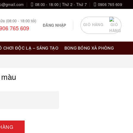
op@gmail.com
08:00 - 18:00 | Thứ 2 - Thứ 7
0906 765 609
ửa (08:00 - 18:00 tối)
GIỎ HÀNG
ĐĂNG NHẬP
906 765 609
Ồ CHƠI ĐỘC LẠ – SÁNG TẠO
BONG BÓNG XÀ PHÒNG
3 màu
 HÀNG