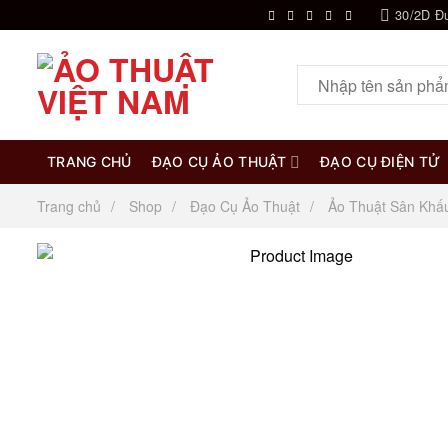
Chuyển
30/2D Đ
đến
nội
Tìm
dung
kiếm:
TRANG CHỦ
ĐẠO CỤ ẢO THUẬT
ĐẠO CỤ ĐIỆN TỬ
Trang chủ
Shop
Đạo Cụ Ảo Thuật
Ảo Thuật Sân Khấ