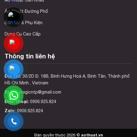
Ảo Thuật Đường Phố
Bài Tây & Phụ Kiện
Dụng Cụ Cao Cấp
Thông tin liên hệ
Địa chỉ:
30/2D Đ. 18B, Bình Hưng Hoà A, Bình Tân, Thành phố
Hồ Chí Minh , Vietnam
Email:
magicntp@gmail.com
Điện thoại:
0906.925.824
Zalo:
0906.925.824
aothuat.vn
Bản quyền thuộc 2026 ©