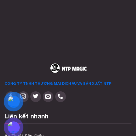
có
thể
được
chọn
trên
trang
sản
phẩm
CÔNG TY TNHH THƯƠNG MẠI DỊCH VỤ VÀ SẢN XUẤT
NTP
Liên kết nhanh
Ảo Thuật Sân Khấu