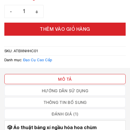
giá
Ảo thuật bảng xí ngầu hóa hoa chùm số lượng
THÊM VÀO GIỎ HÀNG
SKU:
ATBXNHHC01
Danh mục:
Đạo Cụ Cao Cấp
MÔ TẢ
HƯỚNG DẪN SỬ DỤNG
THÔNG TIN BỔ SUNG
ĐÁNH GIÁ (1)
🎲
Ảo thuật bảng xí ngầu hóa hoa chùm