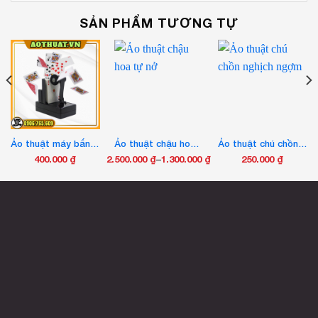
SẢN PHẨM TƯƠNG TỰ
Ảo thuật máy bắn bài
Ảo thuật chậu hoa tự nở
Ảo thuật chú chồn nghịch ngợm
400.000
₫
2.500.000
₫
–
1.300.000
₫
250.000
₫
Khoảng
Sản
giá:
phẩm
từ
này
1.300.000 ₫
có
đến
nhiều
2.500.000 ₫
biến
thể.
Các
tùy
chọn