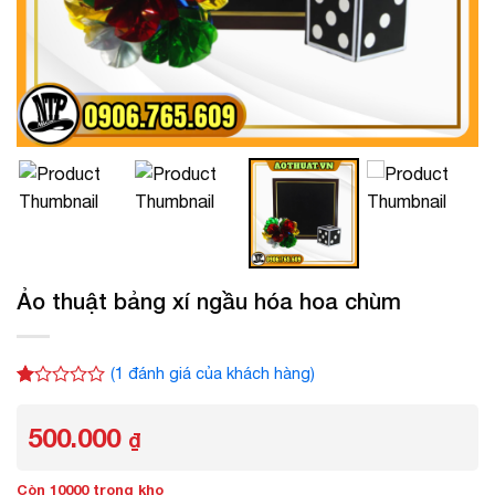
Ảo thuật bảng xí ngầu hóa hoa chùm
(
1
đánh giá của khách hàng)
1.00
1
trên
500.000
5
₫
dựa
trên
đánh
Còn 10000 trong kho