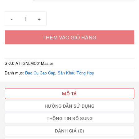
Ảo thuật hộp 2 ngăn mica số lượng
THÊM VÀO GIỎ HÀNG
SKU:
ATH2NLMC01Master
Danh mục:
Đạo Cụ Cao Cấp
,
Sân Khấu Tổng Hợp
MÔ TẢ
HƯỚNG DẪN SỬ DỤNG
THÔNG TIN BỔ SUNG
ĐÁNH GIÁ (0)