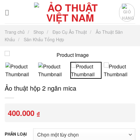
Chuyển
đến
nội
dung
Trang chủ
Shop
Đạo Cụ Ảo Thuật
Ảo Thuật Sân
Khấu
Sân Khấu Tổng Hợp
Ảo thuật hộp 2 ngăn mica
400.000
₫
PHÂN LOẠI