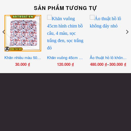
SẢN PHẨM TƯƠNG TỰ
Khăn nhiều màu 50x50cm
Khăn vuông 45cm hình chim bồ câu, 4 màu, sọc trắng đen, sọc trắng đỏ
Ảo thuật hồ lô không đáy nhỏ
–
30.000
₫
120.000
₫
480.000
₫
300.000
₫
Khoảng
Sản
Sản
Sản
giá:
phẩm
phẩm
phẩm
từ
này
này
này
300.000 ₫
có
có
có
đến
nhiều
nhiều
nhiều
480.000 ₫
biến
biến
biến
thể.
thể.
thể.
Các
Các
Các
tùy
tùy
tùy
chọn
chọn
chọn