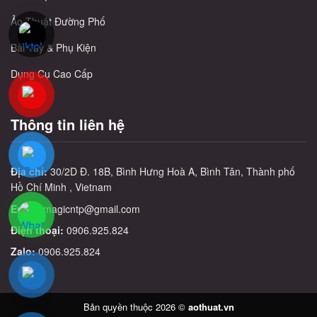
Ảo Thuật Đường Phố
Bài Tây & Phụ Kiện
Dụng Cụ Cao Cấp
Thông tin liên hệ
Địa chỉ:
30/2D Đ. 18B, Bình Hưng Hoà A, Bình Tân, Thành phố
Hồ Chí Minh , Vietnam
Email:
magicntp@gmail.com
Điện thoại:
0906.925.824
Zalo:
0906.925.824
Bản quyền thuộc 2026 ©
aothuat.vn