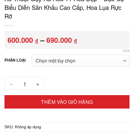
Biểu Diễn Sân Khấu Cao Cấp, Hoa Lụa Rực
Rỡ
Khoảng
600.000
–
690.000
₫
₫
giá:
từ
XÓA
600.000 ₫
PHÂN LOẠI
đến
690.000 ₫
Ảo Thuật Gậy Ra Hoa 11 Hoa Đẹp – Đạo Cụ Biểu Diễn Sân Khấ
THÊM VÀO GIỎ HÀNG
SKU:
Không áp dụng