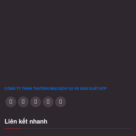
Các
tùy
chọn
có
thể
được
chọn
trên
trang
sản
phẩm
CÔNG TY TNHH THƯƠNG MẠI DỊCH VỤ VÀ SẢN XUẤT
NTP
Liên kết nhanh