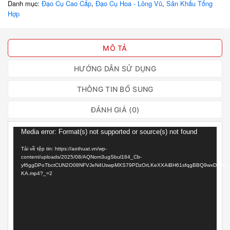
Danh mục:
Đạo Cụ Cao Cấp
,
Đạo Cụ Hoa - Lông Vũ
,
Sân Khấu Tổng
Hợp
MÔ TẢ
HƯỚNG DẪN SỬ DỤNG
THÔNG TIN BỔ SUNG
ĐÁNH GIÁ (0)
Trình
Media error: Format(s) not supported or source(s) not found
chơi
Tải về tệp tin: https://aothuat.vn/wp-
Video
content/uploads/2025/08/AQNom3ugSbul164_Cb-
yf6ggDPoTbctCUN2O08NFVJeN4UswpMXS79PDzOrLKeXXAiBH61sfqgBBQ9wxDnB0_NV
KA.mp4?_=2