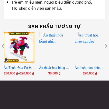
Trẻ em, thiếu niên, người biểu diễn đường phố,
TikToker, diễn viên sân khấu.
SẢN PHẨM TƯƠNG TỰ
Ảo Thuật Đũa Ra Hoa Lớn 5 Hoa / 7 Hoa – Phụ Kiện Biểu Diễn Sân Khấu Ảo Thuật Chuyên Nghiệp
Ảo thuật hoa hồng nhẫn
Ảo thuật hoa chào cúi đầu
–
280.000
₫
220.000
₫
30.000
₫
270.000
₫
Khoảng
Sản
giá:
phẩm
từ
này
220.000 ₫
có
đến
nhiều
280.000 ₫
biến
thể.