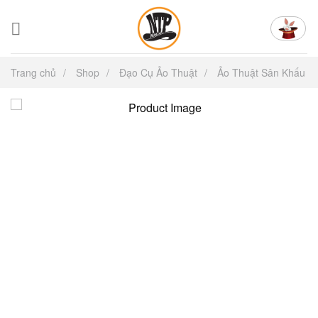
Chuyển
đến
nội
dung
Trang chủ
Shop
Đạo Cụ Ảo Thuật
Ảo Thuật Sân Khấu