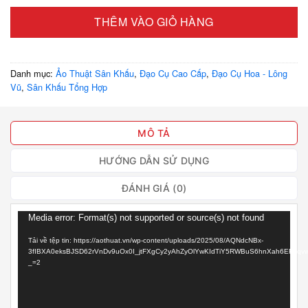
THÊM VÀO GIỎ HÀNG
Danh mục:
Ảo Thuật Sân Khấu
,
Đạo Cụ Cao Cấp
,
Đạo Cụ Hoa - Lông
Vũ
,
Sân Khấu Tổng Hợp
MÔ TẢ
HƯỚNG DẪN SỬ DỤNG
ĐÁNH GIÁ (0)
Trình
Media error: Format(s) not supported or source(s) not found
chơi
Tải về tệp tin: https://aothuat.vn/wp-content/uploads/2025/08/AQNdcNBx-
Video
3fIBXA0eksBJSD62rVnDv9uOx0I_jtFXgCy2yAhZyOlYwKIdTiY5RWBuS6hnXah6EFAqvw
_=2