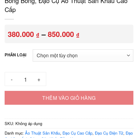
Bong Bóng, Đạo Cụ Ảo Thuật Sân Khấu Cao
Cấp
Khoảng
380.000
–
850.000
₫
₫
giá:
từ
380.000 ₫
PHÂN LOẠI
đến
850.000 ₫
Ảo Thuật Kiếm LED Có Khói V5 – Đâm Xuyên Bong Bóng, Đạo 
THÊM VÀO GIỎ HÀNG
SKU:
Không áp dụng
Danh mục:
Ảo Thuật Sân Khấu
,
Đạo Cụ Cao Cấp
,
Đạo Cụ Điện Tử
,
Đạo