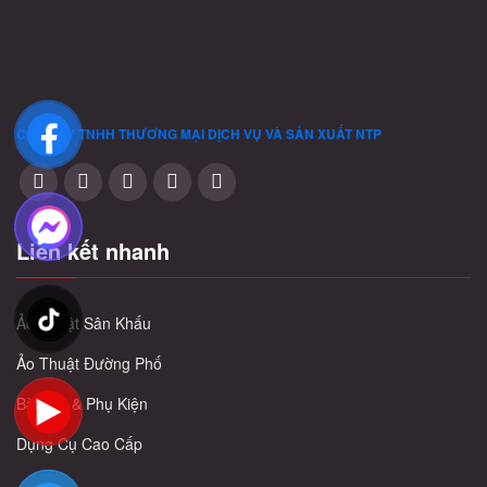
trang
trang
sản
sản
phẩm
phẩm
CÔNG TY TNHH THƯƠNG MẠI DỊCH VỤ VÀ SẢN XUẤT
NTP
Liên kết nhanh
Ảo Thuật Sân Khấu
Ảo Thuật Đường Phố
Bài Tây & Phụ Kiện
Dụng Cụ Cao Cấp