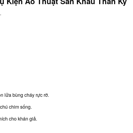
hụ Kiện Ảo Thuật Sân Khấu Thần Kỳ
.
ọn lửa bùng cháy rực rỡ.
t chú chim sống.
ích cho khán giả.