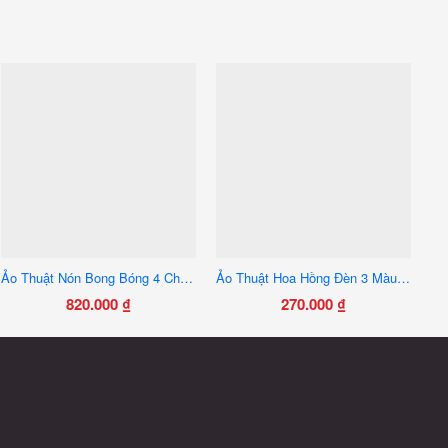
Ảo Thuật Nón Bong Bóng 4 Chức Năng – Bắn Lửa, Bong Bóng, Thu Khăn, Ra Chim
Ảo Thuật Hoa Hồng Đèn 3 Màu – Đạo Cụ Biểu Diễn Phát Sáng Siêu Đẹp
820.000
₫
270.000
₫