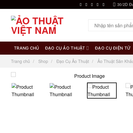
Chuyển
30/2D Đ
đến
nội
Tìm
dung
kiếm:
TRANG CHỦ
ĐẠO CỤ ẢO THUẬT
ĐẠO CỤ ĐIỆN TỬ
Trang chủ
Shop
Đạo Cụ Ảo Thuật
Ảo Thuật Sân Khấ