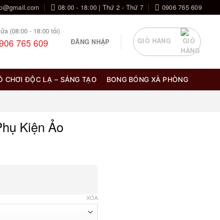
op@gmail.com
08:00 - 18:00 | Thứ 2 - Thứ 7
0906 765 609
ửa (08:00 - 18:00 tối)
906 765 609
GIỎ HÀNG
ĐĂNG NHẬP
Ồ CHƠI ĐỘC LẠ – SÁNG TẠO
BONG BÓNG XÀ PHÒNG
Phụ Kiện Ảo
oảng
:
XÓA
50.000 ₫