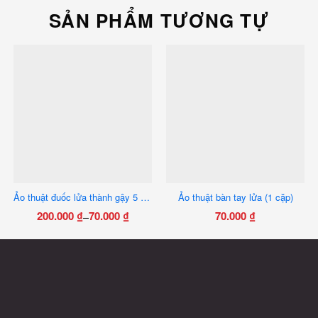
SẢN PHẨM TƯƠNG TỰ
Ảo thuật đuốc lửa thành gậy 5 nhánh
Ảo thuật bàn tay lửa (1 cặp)
200.000
₫
70.000
₫
70.000
₫
–
Khoảng
Sản
giá:
phẩm
từ
này
70.000 ₫
có
đến
nhiều
200.000 ₫
biến