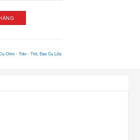
n
00.000 ₫
 Sân Khấu Thần Kỳ số lượng
 HÀNG
Cụ Chim - Trăn - Thỏ
,
Đạo Cụ Lửa