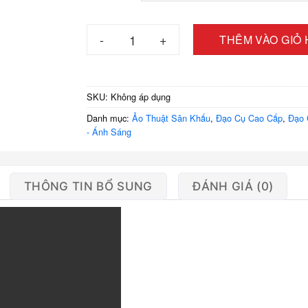
đế
1.9
Ảo Thuật Lồng Lửa 1 Thì – Phụ Kiện Ảo Thuật
THÊM VÀO GIỎ
SKU:
Không áp dụng
Danh mục:
Ảo Thuật Sân Khấu
,
Đạo Cụ Cao Cấp
,
Đạo 
- Ánh Sáng
THÔNG TIN BỔ SUNG
ĐÁNH GIÁ (0)