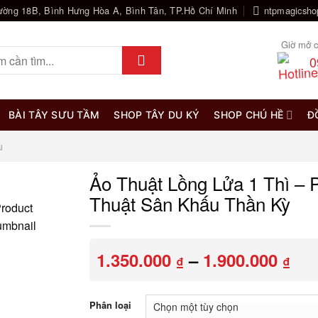
ường 18B, Bình Hưng Hòa A, Bình Tân, TP.Hồ Chí Minh
ntpmagicsh
Giờ mở c
0
BÀI TÂY SƯU TẦM
SHOP TÂY DU KÝ
SHOP CHÚ HỀ
Đ
u
Ảo Thuật Lồng Lửa 1 Thì – 
Thuật Sân Khấu Thần Kỳ
Kh
1.350.000
–
1.900.000
₫
₫
giá
từ
1.3
Phân loại