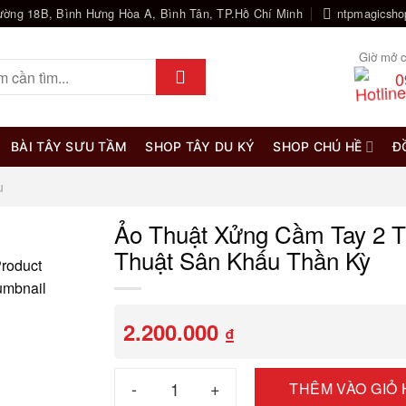
ường 18B, Bình Hưng Hòa A, Bình Tân, TP.Hồ Chí Minh
ntpmagicsh
Giờ mở c
0
BÀI TÂY SƯU TẦM
SHOP TÂY DU KÝ
SHOP CHÚ HỀ
Đ
u
Ảo Thuật Xửng Cầm Tay 2 T
Thuật Sân Khấu Thần Kỳ
2.200.000
₫
Ảo Thuật Xửng Cầm Tay 2 Thì – Phụ Kiện Ảo 
THÊM VÀO GIỎ