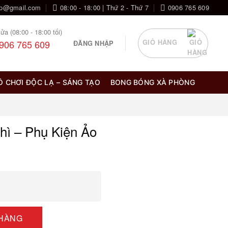
op@gmail.com
08:00 - 18:00 | Thứ 2 - Thứ 7
0906 765 609
ửa (08:00 - 18:00 tối)
906 765 609
GIỎ HÀNG
ĐĂNG NHẬP
Ồ CHƠI ĐỘC LẠ – SÁNG TẠO
BONG BÓNG XÀ PHÒNG
hì – Phụ Kiện Ảo
Thuật Sân Khấu Thần Kỳ số lượng
 HÀNG