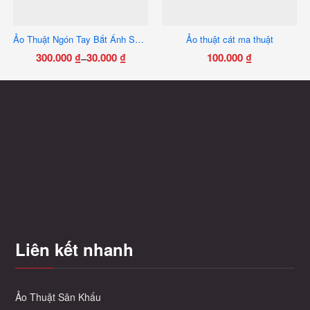
Ảo Thuật Ngón Tay Bắt Ánh Sáng Dlite
Ảo thuật cát ma thuật
300.000
₫
30.000
₫
100.000
₫
–
Khoảng
Sản
giá:
phẩm
từ
này
30.000 ₫
có
đến
nhiều
300.000 ₫
biến
thể.
Các
tùy
chọn
có
Liên kết nhanh
thể
được
chọn
trên
Ảo Thuật Sân Khấu