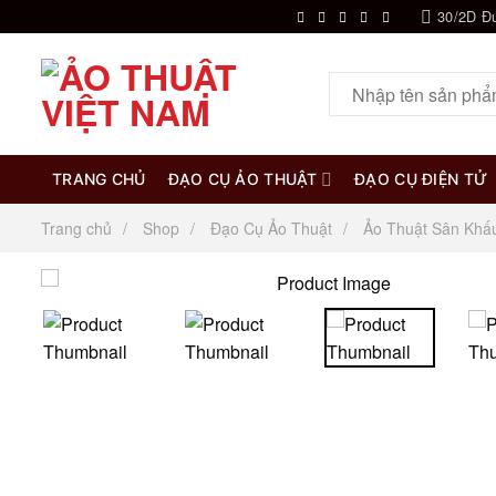
Chuyển
30/2D Đ
đến
nội
Tìm
dung
kiếm:
TRANG CHỦ
ĐẠO CỤ ẢO THUẬT
ĐẠO CỤ ĐIỆN TỬ
Trang chủ
Shop
Đạo Cụ Ảo Thuật
Ảo Thuật Sân Khấ