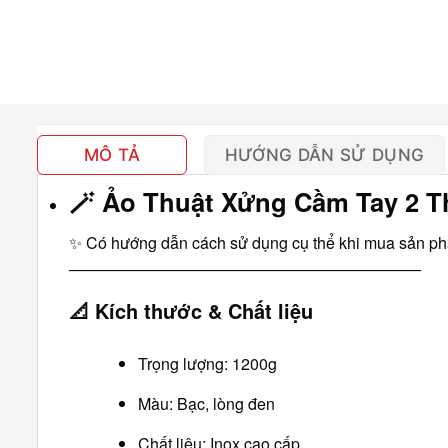
MÔ TẢ
HƯỚNG DẪN SỬ DỤNG
🪄
Ảo Thuật Xửng Cầm Tay 2 Th
✨ Có hướng dẫn cách sử dụng cụ thể khi mua sản p
――――――――――――――――――――――
📐
Kích thước & Chất liệu
Trọng lượng: 1200g
Màu: Bạc, lòng đen
Chất liệu: Inox cao cấp