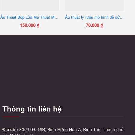
Ảo Thuật Bóp Lửa Ma Thuật Mẫu Mới – Ví Da Sang Trọng
Ảo thuật ly rượu mô hình dễ sử dụng
150.000
₫
70.000
₫
Thông tin liên hệ
Địa chỉ:
30/2D Đ. 18B, Bình Hưng Hoà A, Bình Tân, Thành phố