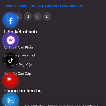
CÔNG TY TNHH THƯƠNG MẠI DỊCH VỤ VÀ SẢN XUẤT
NTP
Liên kết nhanh
Ảo Thuật Sân Khấu
Ảo Thuật Đường Phố
Bài Tây & Phụ Kiện
Dụng Cụ Cao Cấp
Thông tin liên hệ
Địa chỉ:
30/2D Đ. 18B, Bình Hưng Hoà A, Bình Tân, Thành phố