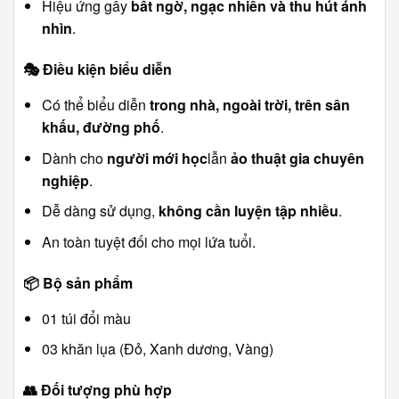
Hiệu ứng gây
bất ngờ, ngạc nhiên và thu hút ánh
nhìn
.
🎭
Điều kiện biểu diễn
Có thể biểu diễn
trong nhà, ngoài trời, trên sân
khấu, đường phố
.
Dành cho
người mới học
lẫn
ảo thuật gia chuyên
nghiệp
.
Dễ dàng sử dụng,
không cần luyện tập nhiều
.
An toàn tuyệt đối cho mọi lứa tuổi.
📦
Bộ sản phẩm
01 túi đổi màu
03 khăn lụa (Đỏ, Xanh dương, Vàng)
👥
Đối tượng phù hợp