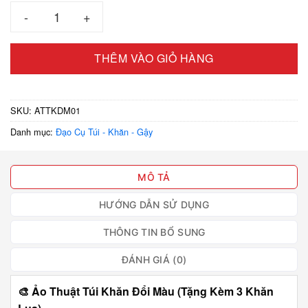
Ảo thuật túi khăn đổi màu (tặng kèm 3 khăn lụa) số lượng
THÊM VÀO GIỎ HÀNG
SKU:
ATTKDM01
Danh mục:
Đạo Cụ Túi - Khăn - Gậy
MÔ TẢ
HƯỚNG DẪN SỬ DỤNG
THÔNG TIN BỔ SUNG
ĐÁNH GIÁ (0)
🎨
Ảo Thuật Túi Khăn Đổi Màu (Tặng Kèm 3 Khăn