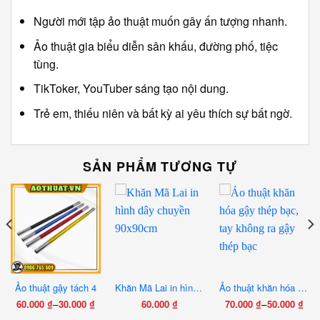
Người mới tập ảo thuật muốn gây ấn tượng nhanh.
Ảo thuật gia biểu diễn sân khấu, đường phố, tiệc
tùng.
TikToker, YouTuber sáng tạo nội dung.
Trẻ em, thiếu niên và bất kỳ ai yêu thích sự bất ngờ.
SẢN PHẨM TƯƠNG TỰ
Ảo thuật gậy tách 4
Khăn Mã Lai in hình dây chuyền 90x90cm
Ảo thuật khăn hóa gậy thép bạc, tay không ra gậy thép bạc
–
–
60.000
₫
30.000
₫
60.000
₫
70.000
₫
50.000
₫
Khoảng
Khoảng
Sản
Sản