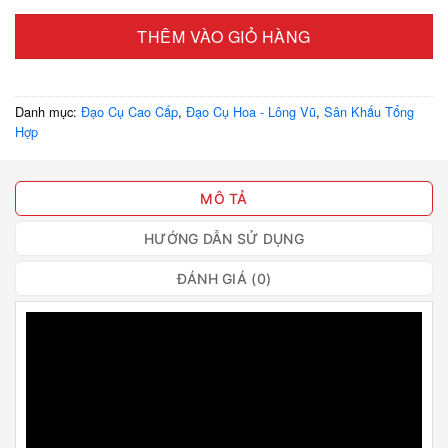
THÊM VÀO GIỎ HÀNG
Danh mục:
Đạo Cụ Cao Cấp
,
Đạo Cụ Hoa - Lông Vũ
,
Sân Khấu Tổng
Hợp
MÔ TẢ
HƯỚNG DẪN SỬ DỤNG
ĐÁNH GIÁ (0)
Trình
chơi
Video