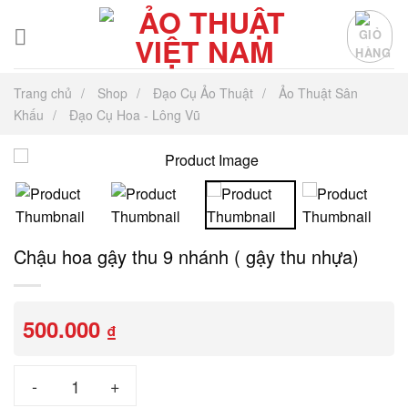
Chuyển
đến
nội
dung
Trang chủ
Shop
Đạo Cụ Ảo Thuật
Ảo Thuật Sân
Khấu
Đạo Cụ Hoa - Lông Vũ
Chậu hoa gậy thu 9 nhánh ( gậy thu nhựa)
500.000
₫
Chậu hoa gậy thu 9 nhánh ( gậy thu nhựa) số lượng