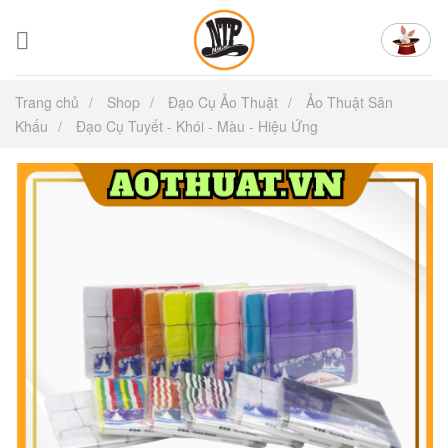
Chuyển
đến
nội
dung
Trang chủ
Shop
Đạo Cụ Ảo Thuật
Ảo Thuật Sân
Khấu
Đạo Cụ Tuyết - Khói - Màu - Hiệu Ứng