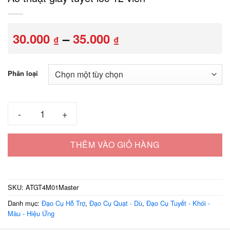
Khoảng
30.000
–
35.000
₫
₫
giá:
từ
30.000 ₫
Phân loại
đến
35.000 ₫
Ảo thuật giấy tuyết lốc 12 viên số lượng
THÊM VÀO GIỎ HÀNG
SKU:
ATGT4M01Master
Danh mục:
Đạo Cụ Hỗ Trợ
,
Đạo Cụ Quạt - Dù
,
Đạo Cụ Tuyết - Khói -
Màu - Hiệu Ứng