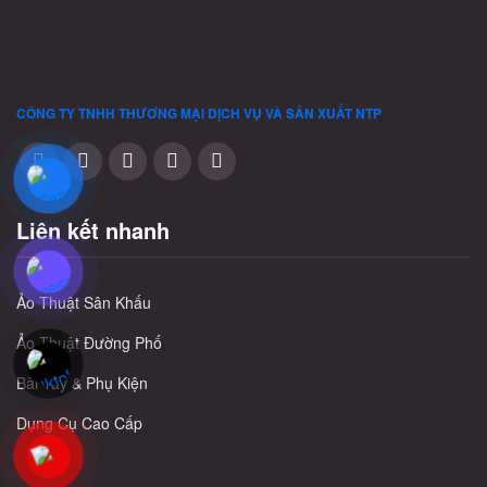
trang
trang
trang
sản
sản
sản
phẩm
phẩm
phẩm
CÔNG TY TNHH THƯƠNG MẠI DỊCH VỤ VÀ SẢN XUẤT
NTP
Liên kết nhanh
Ảo Thuật Sân Khấu
Ảo Thuật Đường Phố
Bài Tây & Phụ Kiện
Dụng Cụ Cao Cấp