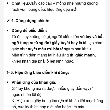
Chất liệu:
Giấy cao cấp – mỏng nhẹ nhưng không
rách vụn, bung đều, hiệu ứng đẹp mắt
🪄
4. Công dụng chính:
Dùng để biểu diễn:
Từ đôi tay không có gì, người biểu diễn
vò tay và bất
ngờ tung ra từng đợt giấy tuyết bay lả tả
, tạo cảm
giác như
tuyết màu rơi bất tận
giữa sân khấu.
Màn trình diễn mang lại hiệu ứng
thị giác mạnh
,
khiến khán giả phải ồ lên kinh ngạc.
✨
5. Hiệu ứng biểu diễn khi dùng:
Phản ứng của khán giả:
😲“Tay không mà ra được nhiều giấy đến vậy?” –
ngạc nhiên tột độ!
🎉 Hiệu ứng giấy bung tỏa rực rỡ khiến tiết mục bùng
nổ, cực kỳ thích hợp mở màn hoặc kết màn