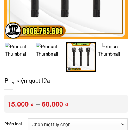
Phụ kiện quẹt lửa
Khoảng
15.000
–
60.000
₫
₫
giá:
từ
15.000 ₫
Phân loại
đến