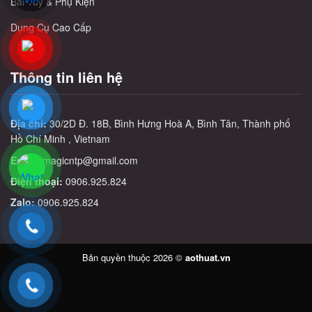
Bài Tây & Phụ Kiện
Dụng Cụ Cao Cấp
Thông tin liên hệ
Địa chỉ:
30/2D Đ. 18B, Bình Hưng Hoà A, Bình Tân, Thành phố
Hồ Chí Minh , Vietnam
Email:
magicntp@gmail.com
Điện thoại:
0906.925.824
Zalo:
0906.925.824
Bản quyền thuộc 2026 ©
aothuat.vn