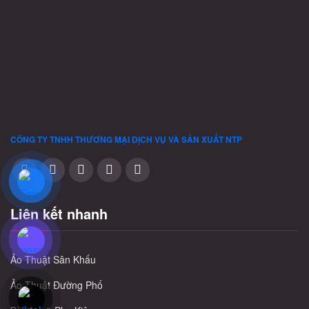
thể
được
chọn
trên
trang
sản
phẩm
CÔNG TY TNHH THƯƠNG MẠI DỊCH VỤ VÀ SẢN XUẤT
NTP
Liên kết nhanh
Ảo Thuật Sân Khấu
Ảo Thuật Đường Phố