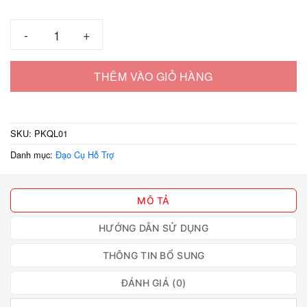
60.000 ₫
Phụ kiện quẹt lửa số lượng
THÊM VÀO GIỎ HÀNG
SKU:
PKQL01
Danh mục:
Đạo Cụ Hỗ Trợ
MÔ TẢ
HƯỚNG DẪN SỬ DỤNG
THÔNG TIN BỔ SUNG
ĐÁNH GIÁ (0)