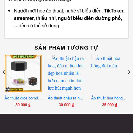
Người mới học ảo thuật, nghệ sĩ biểu diễn,
TikToker,
streamer, thiếu nhi, người biểu diễn đường phố,
…
đều có thể sử dụng
SẢN PHẨM TƯƠNG TỰ
Ảo thuật dice bomd, xí ngầu to hóa nhỏ size lớn loại tốt nam châm lớn hút mạnh giữ xí ngầu lớn chắc hơn
Ảo thuật chậu ra hoa, đũa ra hoa loại đẹp hoa nhiều lá hơn nam châm lớn lực hút mạnh hơn chuẩn hơn
Ảo thuật hoa hồng đổi màu
₫
30.000
₫
30.000
₫
35.000
₫
₫