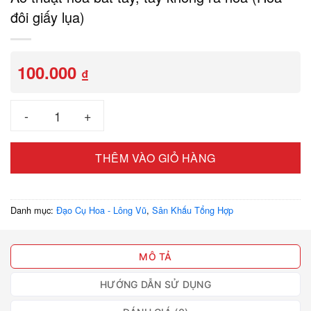
đôi giấy lụa)
100.000
₫
Ảo thuật hoa bắt tay, tay không ra hoa (Hoa đôi giấy lụa) số l
THÊM VÀO GIỎ HÀNG
Danh mục:
Đạo Cụ Hoa - Lông Vũ
,
Sân Khấu Tổng Hợp
MÔ TẢ
HƯỚNG DẪN SỬ DỤNG