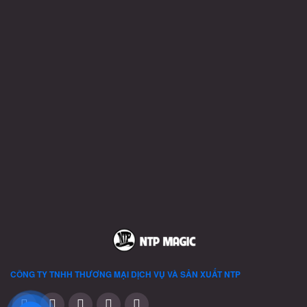
₫
CÔNG TY TNHH THƯƠNG MẠI DỊCH VỤ VÀ SẢN XUẤT
NTP