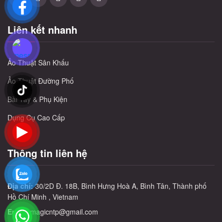
Liên kết nhanh
Ảo Thuật Sân Khấu
Ảo Thuật Đường Phố
Bài Tây & Phụ Kiện
Dụng Cụ Cao Cấp
Thông tin liên hệ
Địa chỉ:
30/2D Đ. 18B, Bình Hưng Hoà A, Bình Tân, Thành phố
Hồ Chí Minh , Vietnam
Email:
magicntp@gmail.com