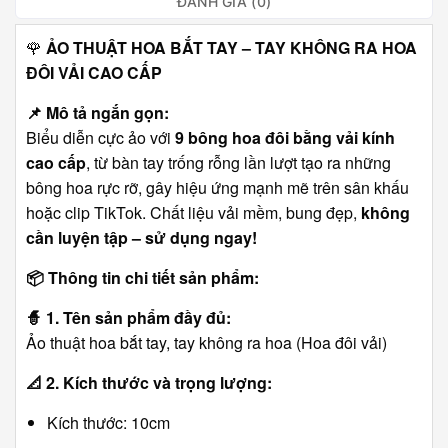
ĐÁNH GIÁ (0)
🌹
ẢO THUẬT HOA BẮT TAY – TAY KHÔNG RA HOA
ĐÔI VẢI CAO CẤP
📌
Mô tả ngắn gọn:
Biểu diễn cực ảo với
9 bông hoa đôi bằng vải kính
cao cấp
, từ bàn tay trống rỗng lần lượt tạo ra những
bông hoa rực rỡ, gây hiệu ứng mạnh mẽ trên sân khấu
hoặc clip TikTok. Chất liệu vải mềm, bung đẹp,
không
cần luyện tập – sử dụng ngay!
📦
Thông tin chi tiết sản phẩm:
🧙
1. Tên sản phẩm đầy đủ:
Ảo thuật hoa bắt tay, tay không ra hoa (Hoa đôi vải)
📐
2. Kích thước và trọng lượng:
Kích thước: 10cm