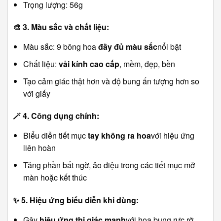
Trọng lượng: 56g
🎨
3. Màu sắc và chất liệu:
Màu sắc: 9 bông hoa
đầy đủ màu sắc
nổi bật
Chất liệu:
vải kính cao cấp
, mềm, đẹp, bền
Tạo cảm giác thật hơn và độ bung ấn tượng hơn so
với giấy
🪄
4. Công dụng chính:
Biểu diễn tiết mục
tay không ra hoa
với hiệu ứng
liên hoàn
Tăng phần bất ngờ, ảo diệu trong các tiết mục mở
màn hoặc kết thúc
✨
5. Hiệu ứng biểu diễn khi dùng:
Gây
hiệu ứng thị giác mạnh
với hoa bung rực rỡ,