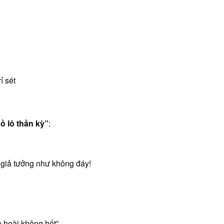
ỉ sét
ồ lô thần kỳ”
:
 giả tưởng như không đáy!
a hoài không hết”