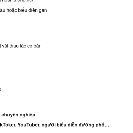
khấu hoặc biểu diễn gần
t vài thao tác cơ bản
m
a chuyên nghiệp
 TikToker, YouTuber, người biểu diễn đường phố…