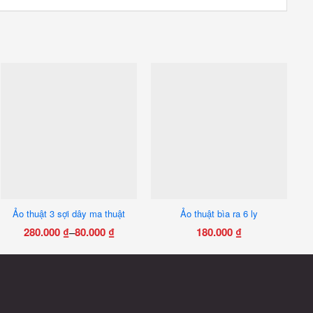
Ảo thuật 3 sợi dây ma thuật
Ảo thuật bìa ra 6 ly
280.000
₫
80.000
₫
180.000
₫
–
Khoảng
Sản
giá:
phẩm
từ
này
80.000 ₫
có
đến
nhiều