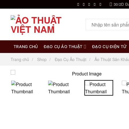
Chuyển
30/2D Đ
đến
nội
Tìm
dung
kiếm:
TRANG CHỦ
ĐẠO CỤ ẢO THUẬT
ĐẠO CỤ ĐIỆN TỬ
Trang chủ
Shop
Đạo Cụ Ảo Thuật
Ảo Thuật Sân Khấ