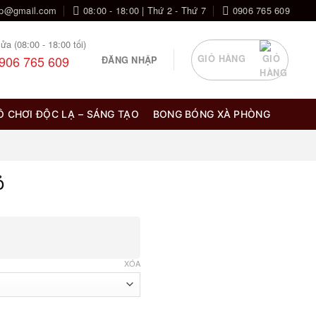
op@gmail.com
08:00 - 18:00 | Thứ 2 - Thứ 7
0906 765 609
ửa (08:00 - 18:00 tối)
906 765 609
GIỎ HÀNG
ĐĂNG NHẬP
Ồ CHƠI ĐỘC LẠ – SÁNG TẠO
BONG BÓNG XÀ PHÒNG
ỏ
g
XÓA
0 ₫