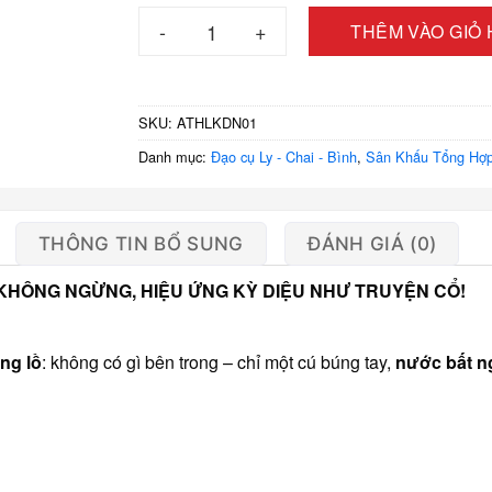
480.00
Ảo thuật hồ lô không đáy nhỏ số lượng
THÊM VÀO GIỎ
SKU:
ATHLKDN01
Danh mục:
Đạo cụ Ly - Chai - Bình
,
Sân Khấu Tổng Hợ
THÔNG TIN BỔ SUNG
ĐÁNH GIÁ (0)
KHÔNG NGỪNG, HIỆU ỨNG KỲ DIỆU NHƯ TRUYỆN CỔ!
ng lồ
: không có gì bên trong – chỉ một cú búng tay,
nước bất n