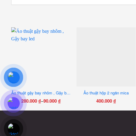
Ảo thuật gậy bay nhôm , Gậy bay led
Ảo thuật hộp 2 ngăn mica
280.000
₫
90.000
₫
400.000
₫
–
Khoảng
Sản
Sản
giá:
phẩm
phẩm
từ
này
này
90.000 ₫
có
có
đến
nhiều
nhiều