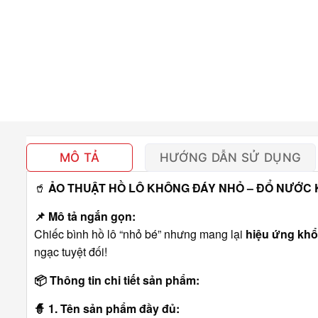
MÔ TẢ
HƯỚNG DẪN SỬ DỤNG
🥤
ẢO THUẬT HỒ LÔ KHÔNG ĐÁY NHỎ – ĐỔ NƯỚC 
📌
Mô tả ngắn gọn:
Chiếc bình hồ lô “nhỏ bé” nhưng mang lại
hiệu ứng khổ
ngạc tuyệt đối!
📦
Thông tin chi tiết sản phẩm:
🧙
1. Tên sản phẩm đầy đủ: