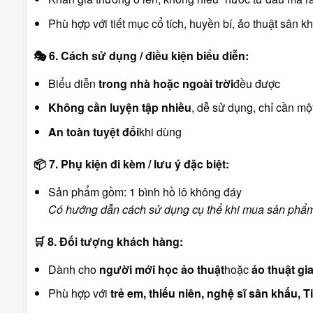
Phù hợp với tiết mục cổ tích, huyền bí, ảo thuật sân 
🎭
6. Cách sử dụng / điều kiện biểu diễn:
Biểu diễn
trong nhà hoặc ngoài trời
đều được
Không cần luyện tập nhiều
, dễ sử dụng, chỉ cần mộ
An toàn tuyệt đối
khi dùng
📦
7. Phụ kiện đi kèm / lưu ý đặc biệt:
Sản phẩm gồm: 1 bình hồ lô không đáy
Có hướng dẫn cách sử dụng cụ thể khi mua sản phẩ
🛒
8. Đối tượng khách hàng:
Dành cho
người mới học ảo thuật
hoặc
ảo thuật gi
Phù hợp với
trẻ em, thiếu niên, nghệ sĩ sân khấu,