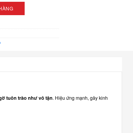
0 ₫
 HÀNG
p
gờ tuôn trào như vô tận
. Hiệu ứng mạnh, gây kinh