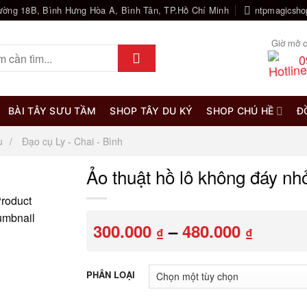
ường 18B, Bình Hưng Hòa A, Bình Tân, TP.Hồ Chí Minh
ntpmagicsh
Giờ mở c
0
BÀI TÂY SƯU TẦM
SHOP TÂY DU KÝ
SHOP CHÚ HỀ
Đ
u
Đạo cụ Ly - Chai - Bình
Ảo thuật hồ lô không đáy nh
Khoản
300.000
–
480.000
₫
₫
giá:
từ
300.00
PHÂN LOẠI
đến