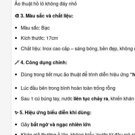
Ảo thuật hồ lô không đáy nhỏ
🎨
3. Màu sắc và chất liệu:
Màu sắc: Bạc
Kích thước: 17cm
Chất liệu: Inox cao cấp – sáng bóng, bền đẹp, không r
🪄
4. Công dụng chính:
Dùng trong tiết mục ảo thuật để trình diễn hiệu ứng
“h
Lúc đầu bên trong bình hoàn toàn trống rỗng
Sau 1 cú búng tay, nước
liên tục chảy ra
, khiến khán
✨
5. Hiệu ứng biểu diễn khi dùng:
Gây
bất ngờ và ngạc nhiên lớn
Khán giả thường ồ lên, không hiểu “nước từ đâu mà r