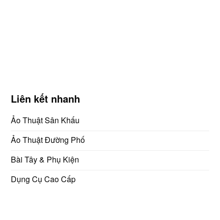
biến
thể.
Các
tùy
chọn
có
thể
được
Liên kết nhanh
chọn
trên
Ảo Thuật Sân Khấu
trang
sản
Ảo Thuật Đường Phố
phẩm
Bài Tây & Phụ Kiện
Dụng Cụ Cao Cấp