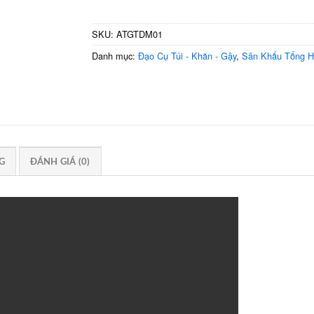
SKU:
ATGTDM01
Danh mục:
Đạo Cụ Túi - Khăn - Gậy
,
Sân Khấu Tổng H
G
ĐÁNH GIÁ (0)