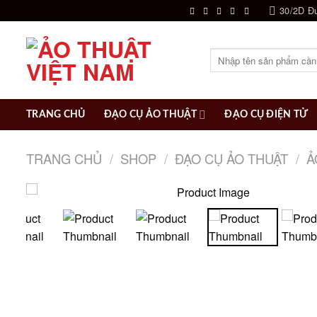
Chuyển
30/2D Đ
đến
nội
Tìm
dung
kiếm:
TRANG CHỦ
ĐẠO CỤ ẢO THUẬT
ĐẠO CỤ ĐIỆN TỬ
TRANG CHỦ
/
SHOP
/
ĐẠO CỤ ẢO THUẬT
/
Ả