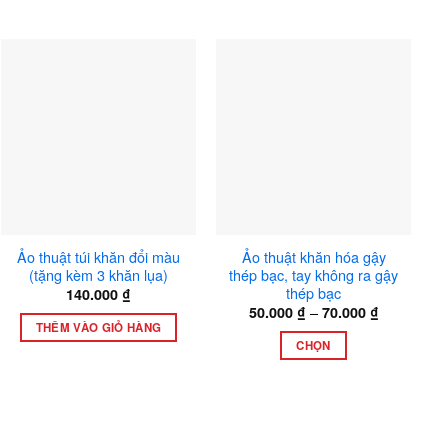
Ảo thuật túi khăn đổi màu
Ảo thuật khăn hóa gậy
(tặng kèm 3 khăn lụa)
thép bạc, tay không ra gậy
thép bạc
140.000
₫
Khoảng
–
50.000
₫
70.000
₫
giá:
THÊM VÀO GIỎ HÀNG
từ
CHỌN
50.000 ₫
đến
Sản
70.000 ₫
phẩm
này
có