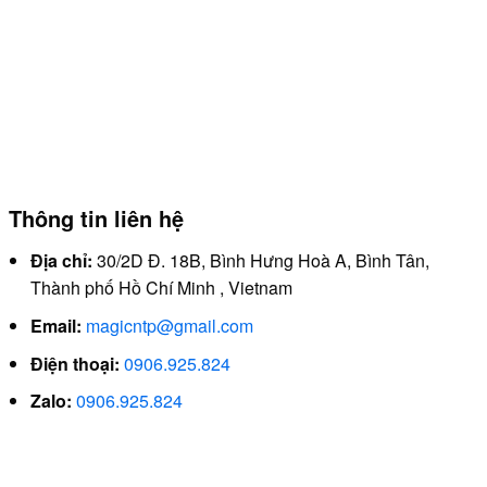
nhiều
biến
thể.
Các
tùy
chọn
có
thể
Thông tin liên hệ
được
chọn
Địa chỉ:
30/2D Đ. 18B, Bình Hưng Hoà A, Bình Tân,
trên
Thành phố Hồ Chí Minh , Vietnam
trang
sản
Email:
magicntp@gmail.com
phẩm
Điện thoại:
0906.925.824
Zalo:
0906.925.824