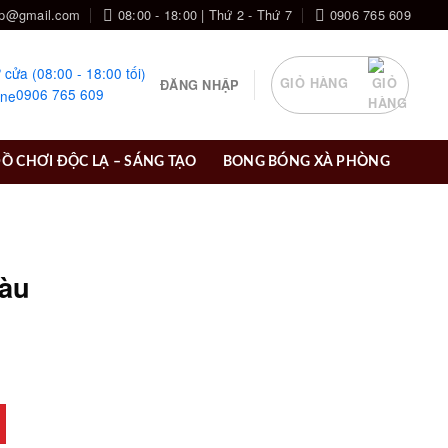
op@gmail.com
08:00 - 18:00 | Thứ 2 - Thứ 7
0906 765 609
 cửa (08:00 - 18:00 tối)
GIỎ HÀNG
ĐĂNG NHẬP
0906 765 609
Ồ CHƠI ĐỘC LẠ – SÁNG TẠO
BONG BÓNG XÀ PHÒNG
màu