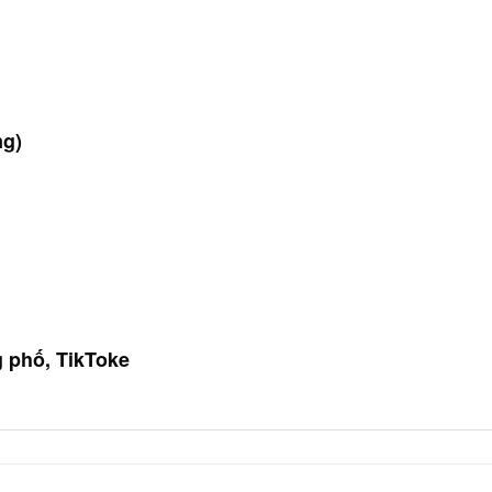
ng)
g phố, TikToke