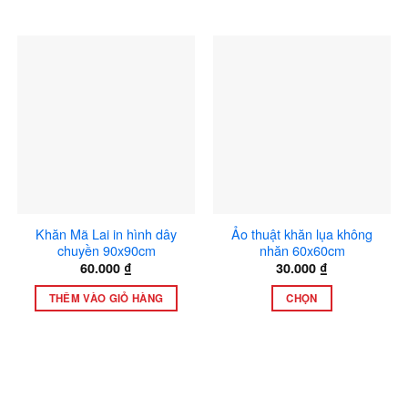
Khăn Mã Lai in hình dây
Ảo thuật khăn lụa không
chuyền 90x90cm
nhăn 60x60cm
60.000
₫
30.000
₫
ảng
THÊM VÀO GIỎ HÀNG
CHỌN
Sản
00 ₫
phẩm
này
000 ₫
có
nhiều