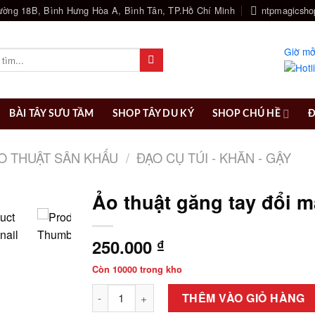
ường 18B, Bình Hưng Hòa A, Bình Tân, TP.Hồ Chí Minh
ntpmagicsh
Giờ mở
BÀI TÂY SƯU TẦM
SHOP TÂY DU KÝ
SHOP CHÚ HỀ
Đ
O THUẬT SÂN KHẤU
/
ĐẠO CỤ TÚI - KHĂN - GẬY
Ảo thuật găng tay đổi 
250.000
₫
Còn 10000 trong kho
Ảo thuật găng tay đổi màu số lượng
THÊM VÀO GIỎ HÀNG