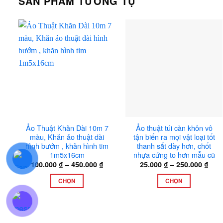
SẢN PHẨM TƯƠNG TỰ
Ảo Thuật Khăn Dài 10m 7
Ảo thuật túi càn khôn vô
màu, Khăn ảo thuật dài
tận biến ra mọi vật loại tốt
hình bướm , khăn hình tim
thanh sắt dày hơn, chốt
1m5x16cm
nhựa cứng to hơn mẫu cũ
Khoảng
Kho
–
–
100.000
₫
450.000
₫
25.000
₫
250.000
₫
giá:
giá:
từ
từ
CHỌN
CHỌN
100.000 ₫
25.0
đến
đến
Sản
Sản
450.000 ₫
250.
phẩm
phẩm
này
này