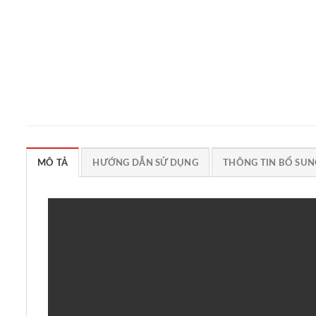
MÔ TẢ
HƯỚNG DẪN SỬ DỤNG
THÔNG TIN BỔ SUN