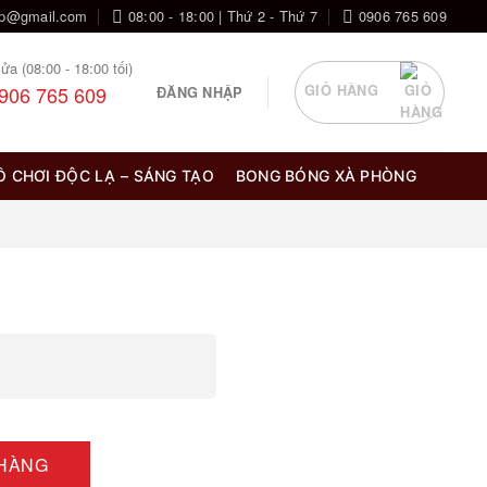
op@gmail.com
08:00 - 18:00 | Thứ 2 - Thứ 7
0906 765 609
ửa (08:00 - 18:00 tối)
906 765 609
GIỎ HÀNG
ĐĂNG NHẬP
Ồ CHƠI ĐỘC LẠ – SÁNG TẠO
BONG BÓNG XÀ PHÒNG
 HÀNG