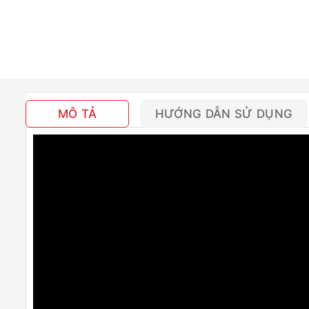
MÔ TẢ
HƯỚNG DẪN SỬ DỤNG