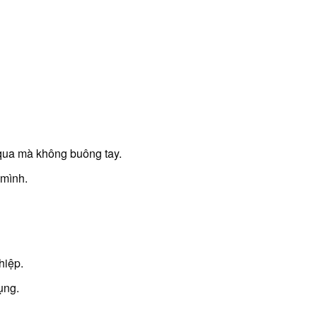
 qua mà không buông tay.
 mình.
hiệp.
ụng.