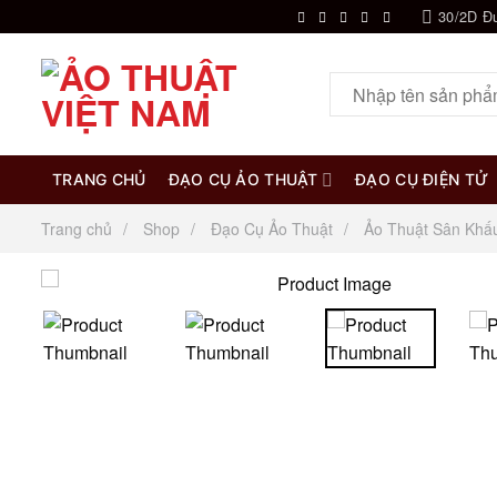
Chuyển
30/2D Đ
đến
nội
Tìm
dung
kiếm:
TRANG CHỦ
ĐẠO CỤ ẢO THUẬT
ĐẠO CỤ ĐIỆN TỬ
Trang chủ
Shop
Đạo Cụ Ảo Thuật
Ảo Thuật Sân Khấ