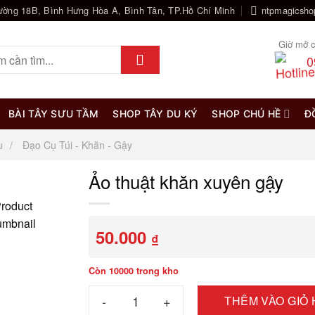
ường 18B, Bình Hưng Hòa A, Bình Tân, TP.Hồ Chí Minh
ntpmagicsh
Giờ mở c
0
BÀI TÂY SƯU TẦM
SHOP TÂY DU KÝ
SHOP CHÚ HỀ
Đ
u
Đạo Cụ Túi - Khăn - Gậy
Ảo thuật khăn xuyên gậy
50.000
₫
Còn 10000 trong kho
Ảo thuật khăn xuyên gậy số lượng
THÊM VÀO GIỎ