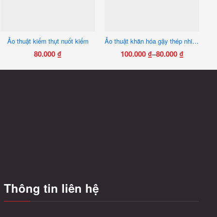
Ảo thuật kiếm thụt nuốt kiếm
Ảo thuật khăn hóa gậy thép nhiều màu
80.000
₫
100.000
₫
80.000
₫
–
Khoảng
Sản
giá:
phẩm
từ
này
80.000 ₫
có
đến
nhiều
100.000 ₫
biến
thể.
Các
tùy
chọn
có
Thông tin liên hệ
thể
được
chọn