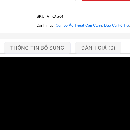
SKU:
ATKXG01
Danh mục:
Combo Ảo Thuật Cận Cảnh
,
Đạo Cụ Hỗ Trợ
THÔNG TIN BỔ SUNG
ĐÁNH GIÁ (0)