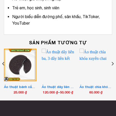
Trẻ em, học sinh, sinh viên
Người biểu diễn đường phố, sân khấu, TikToker,
YouTuber
SẢN PHẨM TƯƠNG TỰ
Ảo thuật bánh cắn tự lành
Ảo thuật dây liên ba, 3 dây liên kết
Ảo thuật chìa khóa xuyên chai
25.000
₫
120.000
₫
–
50.000
₫
60.000
₫
Khoảng
Sản
giá:
phẩm
từ
này
50.000 ₫
có