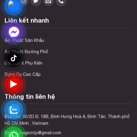
Liên kết nhanh
Ảo Thuật Sân Khấu
Ảo Thuật Đường Phố
Bài Tây & Phụ Kiện
Dụng Cụ Cao Cấp
Thông tin liên hệ
Địa chỉ:
30/2D Đ. 18B, Bình Hưng Hoà A, Bình Tân, Thành phố
Hồ Chí Minh , Vietnam
Email:
magicntp@gmail.com