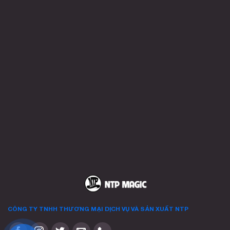
đến
nhiều
120.000 ₫
biến
thể.
Các
tùy
chọn
có
thể
được
chọn
trên
trang
sản
phẩm
CÔNG TY TNHH THƯƠNG MẠI DỊCH VỤ VÀ SẢN XUẤT
NTP