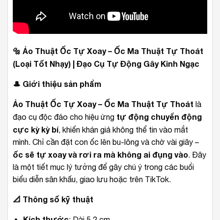
🔩
Ảo Thuật Ốc Tự Xoay – Ốc Ma Thuật Tự Thoát
(Loại Tốt Nhạy) | Đạo Cụ Tự Động Gây Kinh Ngạc
🎩
Giới thiệu sản phẩm
Ảo Thuật Ốc Tự Xoay – Ốc Ma Thuật Tự Thoát
là
tự động chuyển động
đạo cụ độc đáo cho hiệu ứng
cực kỳ kỳ bí
, khiến khán giả không thể tin vào mắt
mình. Chỉ cần đặt con ốc lên bu-lông và chờ vài giây –
ốc sẽ tự xoay và rơi ra mà không ai đụng vào
. Đây
là một tiết mục lý tưởng để gây chú ý trong các buổi
biểu diễn sân khấu, giao lưu hoặc trên TikTok.
📐
Thông số kỹ thuật
Kích thước
: Dài 5.2 cm