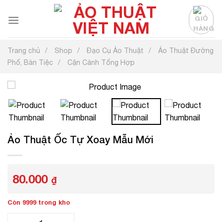
Chuyển
đến
nội
dung
Trang chủ
Shop
Đạo Cụ Ảo Thuật
Ảo Thuật Đường
Phố, Bàn Tiệc
Cận Cảnh Tổng Hợp
Ảo Thuật Ốc Tự Xoay Mẫu Mới
80.000
₫
Còn 9999 trong kho
Ảo Thuật Ốc Tự Xoay Mẫu Mới số lượng