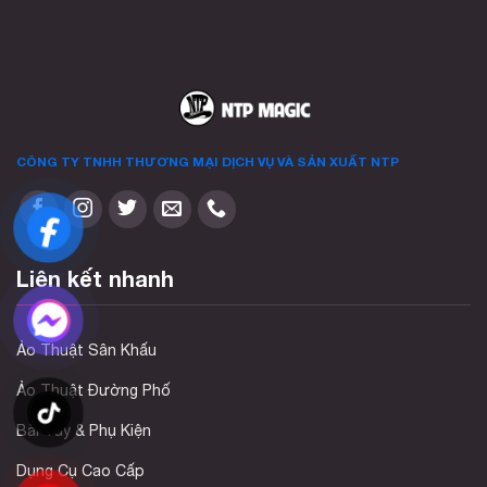
sản
phẩm
CÔNG TY TNHH THƯƠNG MẠI DỊCH VỤ VÀ SẢN XUẤT
NTP
Liên kết nhanh
Ảo Thuật Sân Khấu
Ảo Thuật Đường Phố
Bài Tây & Phụ Kiện
Dụng Cụ Cao Cấp