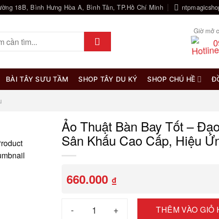
ường 18B, Bình Hưng Hòa A, Bình Tân, TP.Hồ Chí Minh
ntpmagicsh
Giờ mở c
0
BÀI TÂY SƯU TẦM
SHOP TÂY DU KÝ
SHOP CHÚ HỀ
Đ
u
Ảo Thuật Bàn Bay Tốt – Đạo
Sân Khấu Cao Cấp, Hiệu Ứn
660.000
₫
Ảo Thuật Bàn Bay Tốt – Đạo Cụ Biểu Diễn Sân
THÊM VÀO GIỎ