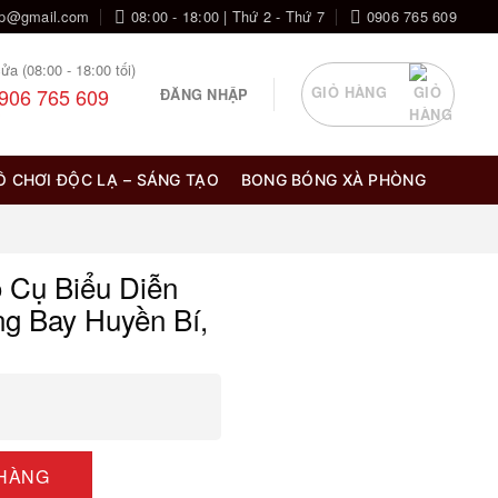
op@gmail.com
08:00 - 18:00 | Thứ 2 - Thứ 7
0906 765 609
ửa (08:00 - 18:00 tối)
906 765 609
GIỎ HÀNG
ĐĂNG NHẬP
Ồ CHƠI ĐỘC LẠ – SÁNG TẠO
BONG BÓNG XÀ PHÒNG
 Cụ Biểu Diễn
g Bay Huyền Bí,
 Khấu Cao Cấp, Hiệu Ứng Bay Huyền Bí, số lượng
 HÀNG