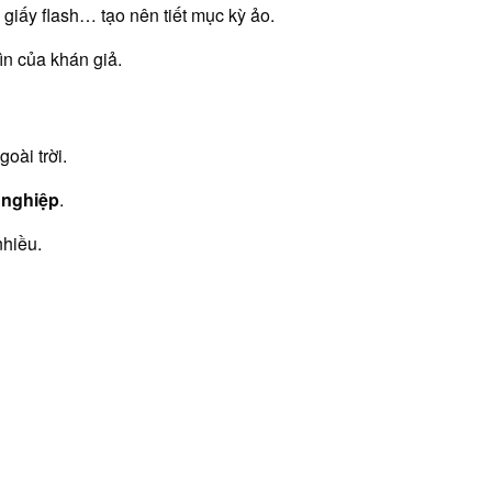
, giấy flash… tạo nên tiết mục kỳ ảo.
ìn của khán giả.
goài trời.
 nghiệp
.
nhiều.