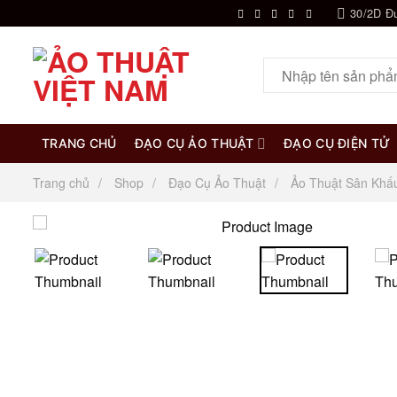
Chuyển
30/2D Đ
đến
nội
Tìm
dung
kiếm:
TRANG CHỦ
ĐẠO CỤ ẢO THUẬT
ĐẠO CỤ ĐIỆN TỬ
Trang chủ
Shop
Đạo Cụ Ảo Thuật
Ảo Thuật Sân Khấ